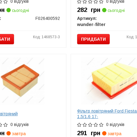
0 відгуків
0 відгуків
рн
282
грн
сьогодні
сьогодні
:
F026400592
Артикул:
wunder-filter
Код: 1468573-3
Код: 
БАТИ
ПРИДБАТИ
Фільтр повітряний Ford Fiesta
овітряний
1.5/1.6 17-
0 відгуків
0 відгуків
рн
291
грн
завтра
завтра