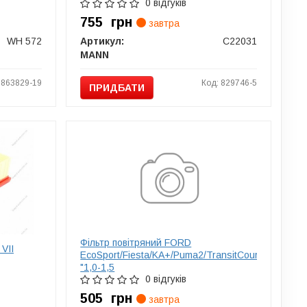
0 відгуків
755
грн
завтра
WH 572
Артикул:
C22031
MANN
1863829-19
Код: 829746-5
ПРИДБАТИ
Фільтр повітряний FORD
 VII
EcoSport/Fiesta/KA+/Puma2/TransitCourier
"1,0-1,5
0 відгуків
505
грн
завтра