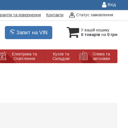
Вхід
арантія та повернення
Контакти
Статус замовлення
У вашій кошику
Запит на VIN
0 товарів
на
0 грн
Електрика та
Кузов та
Олива та
Освітлення
Складові
автохімія