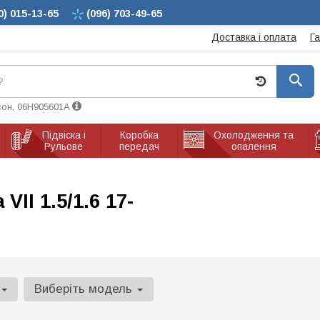
0)
015-13-65
(096)
703-49-65
Доставка і оплата
Г
сон, 06H905601A
Підвіска і
Коробка
Охолодження та
Рульове
передач
опалення
VII 1.5/1.6 17-
Виберіть модель