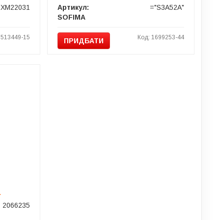
SXM22031
Артикул:
="S3A52A"
SOFIMA
1513449-15
Код: 1699253-44
ПРИДБАТИ
.
2066235