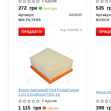
0 відгуків
272
грн
535
г
сьогодні
Артикул:
WA9849
Артикул
WIX FILTERS
BOSCH
Код: 1596401-6
ПРИДБАТИ
ПРИД
Фільтр повітряний Ford Fiesta/Courier
Фільтр п
1.0/1.5 EcoBoost/TDCi 14-
0 відгуків
1 115
грн
399
г
завтра