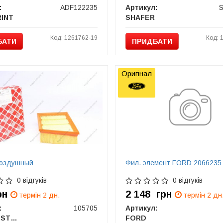
:
ADF122235
Артикул:
RINT
SHAFER
Код: 1261762-19
Код: 
БАТИ
ПРИДБАТИ
Оригінал
воздушный
Фил. элемент FORD 2066235
0 відгуків
0 відгуків
рн
2 148
грн
термін 2 дн.
термін 2 дн
:
105705
Артикул:
FEBI BILSTEIN
FORD