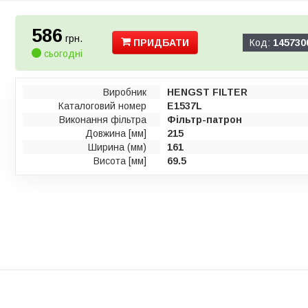
586
грн.
ПРИДБАТИ
Код:
145730
сьогодні
Виробник
HENGST FILTER
Каталоговий номер
E1537L
Виконання фільтра
Фільтр-патрон
Довжина [мм]
215
Ширина (мм)
161
Висота [мм]
69.5