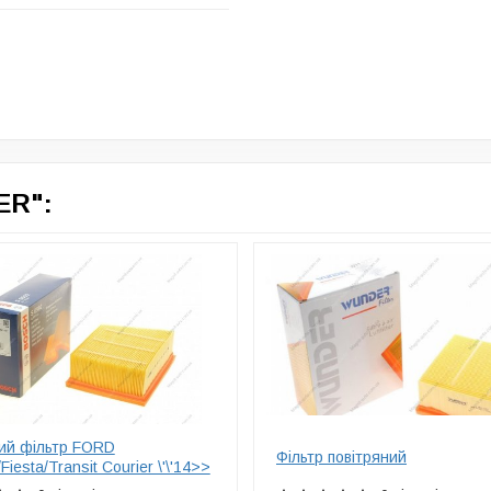
ER":
ий фільтр FORD
Фільтр повітряний
Fiesta/Transit Courier \'\'14>>