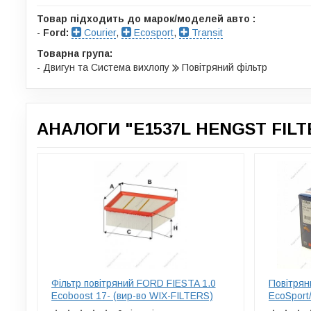
Товар підходить до марок/моделей авто :
-
Ford:
Courier
,
Ecosport
,
Transit
Товарна група:
- Двигун та Система вихлопу
Повітряний фільтр
АНАЛОГИ "E1537L HENGST FILT
Фільтр повітряний FORD FIESTA 1.0
Повітрян
Ecoboost 17- (вир-во WIX-FILTERS)
EcoSport/