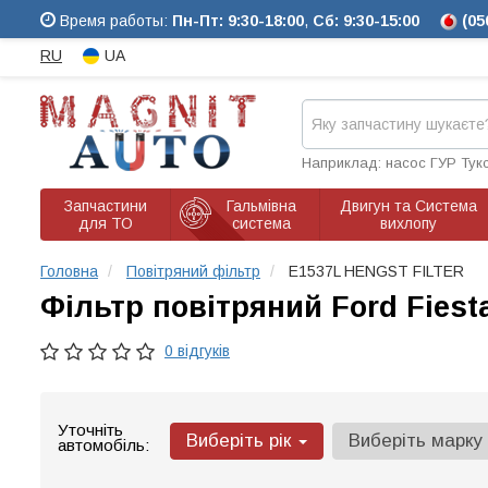
Время работы:
Пн-Пт: 9:30-18:00
,
Сб: 9:30-15:00
(05
RU
UA
Наприклад: насос ГУР Тук
Запчастини
Гальмівна
Двигун та Система
для ТО
система
вихлопу
Головна
Повітряний фільтр
E1537L HENGST FILTER
Фільтр повітряний Ford Fiesta 
0 відгуків
Уточніть
Виберіть рік
Виберіть марку
автомобіль: