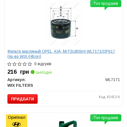
Топ продажів
Фильтр масляный OPEL, KIA, MITSUBISHI WL7171/OP617
(пр-во WIX-Filtron)
0 відгуків
216
грн
сьогодні
Артикул:
WL7171
WIX FILTERS
Код: 82413-6
ПРИДБАТИ
Оригінал
Топ продажів