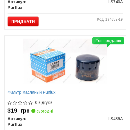
Артикул:
LS740A
Purflux
Код: 194659-19
ПРИДБАТИ
Топ продажів
Фильтр масляный Purflux
0 відгуків
319
грн
сьогодні
Артикул:
LS489A
Purflux