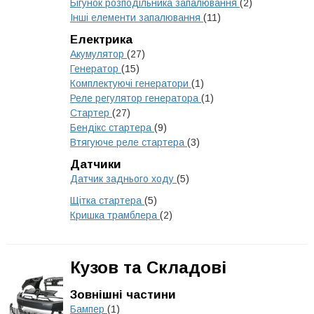
Бігунок розподільника запалювання
(2)
Інші елементи запалювання
(11)
Електрика
Акумулятор
(27)
Генератор
(15)
Комплектуючі генератори
(1)
Реле регулятор генератора
(1)
Стартер
(27)
Бендікс стартера
(9)
Втягуюче реле стартера
(3)
Датчики
Датчик заднього ходу
(5)
Щітка стартера
(5)
Кришка трамблера
(2)
Кузов та Складові
Зовнішні частини
Бампер
(1)