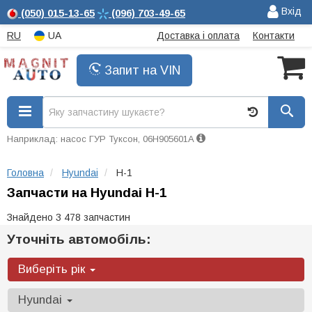
Вхід
(050)
015-13-65
(096)
703-49-65
RU
UA
Доставка і оплата
Контакти
Запит на VIN
Наприклад: насос ГУР Туксон, 06H905601A
Головна
Hyundai
H-1
Запчасти на Hyundai H-1
Знайдено 3 478 запчастин
Уточніть автомобіль:
Виберіть рік
Hyundai