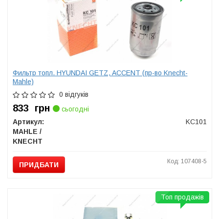
Фильтр топл. HYUNDAI GETZ, ACCENT (пр-во Knecht-
Mahle)
0 відгуків
833
грн
сьогодні
Артикул:
KC101
MAHLE /
KNECHT
Код: 107408-5
ПРИДБАТИ
Топ продажів