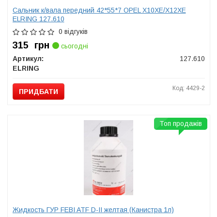
Сальник к/вала передний 42*55*7 OPEL X10XE/X12XE
ELRING 127.610
0 відгуків
315
грн
сьогодні
Артикул:
127.610
ELRING
Код: 4429-2
ПРИДБАТИ
Топ продажів
Жидкость ГУР FEBI ATF D-II желтая (Канистра 1л)