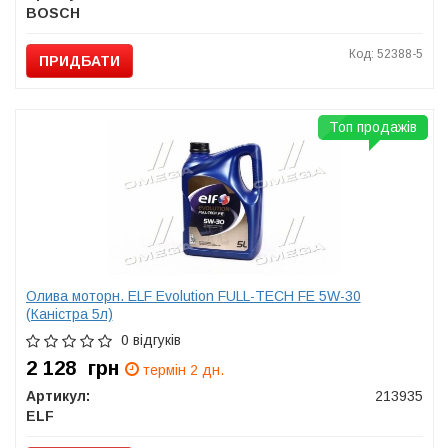
BOSCH
Код: 52388-5
ПРИДБАТИ
Топ продажів
Олива моторн. ELF Evolution FULL-TECH FE 5W-30
(Каністра 5л)
0 відгуків
2 128
грн
термін 2 дн.
Артикул:
213935
ELF