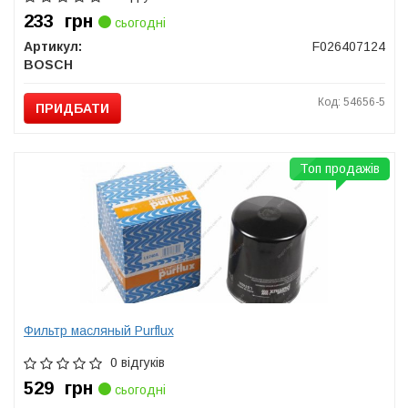
233
грн
сьогодні
Артикул:
F026407124
BOSCH
Код: 54656-5
ПРИДБАТИ
Топ продажів
Фильтр масляный Purflux
0 відгуків
529
грн
сьогодні