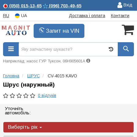
Вхід
(050)
015-13-65
(096)
703-49-65
RU
UA
Доставка і оплата
Контакти
Запит на VIN
Наприклад: насос ГУР Туксон, 06H905601A
Головна
ШРУС
CV-4015 KAVO
Шрус (наружный)
0 відгуків
Уточніть
автомобіль:
Виберіть рік