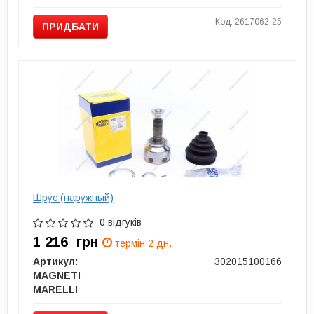
Код: 2617062-25
ПРИДБАТИ
Шрус (наружный)
0 відгуків
1 216
грн
термін 2 дн.
Артикул:
302015100166
MAGNETI
MARELLI