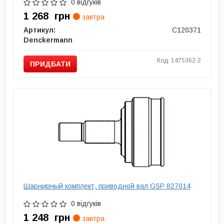
0 відгуків
1 268
грн
завтра
Артикул:
C120371
Denckermann
Код: 1475362-2
ПРИДБАТИ
Шарнирный комплект, приводной вал GSP 827014
0 відгуків
1 248
грн
завтра