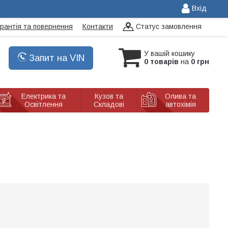
Вхід
арантія та повернення
Контакти
Статус замовлення
У вашій кошику
Запит на VIN
0 товарів
на
0 грн
Електрика та
Кузов та
Олива та
Освітлення
Складові
автохімія