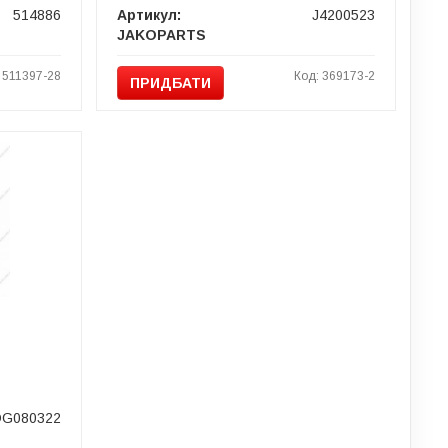
514886
Артикул:
J4200523
JAKOPARTS
 511397-28
Код: 369173-2
ПРИДБАТИ
DG080322