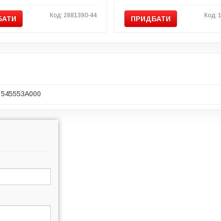
Код: 2881390-44
Код: 
БАТИ
ПРИДБАТИ
545553A000