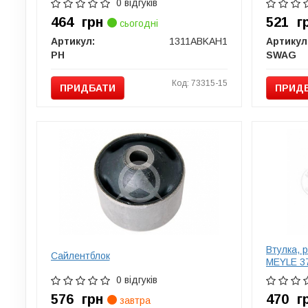
0 відгуків
464
грн
521
г
сьогодні
Артикул:
1311ABKAH1
Артикул
PH
SWAG
Код: 73315-15
ПРИДБАТИ
ПРИД
Втулка, 
Сайлентблок
MEYLE 3
0 відгуків
576
грн
470
г
завтра