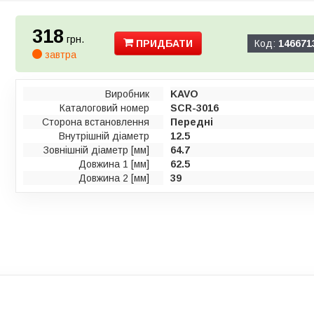
318
грн.
ПРИДБАТИ
Код:
146671
завтра
Виробник
KAVO
Каталоговий номер
SCR-3016
Сторона встановлення
Передні
Внутрішній діаметр
12.5
Зовнішній діаметр [мм]
64.7
Довжина 1 [мм]
62.5
Довжина 2 [мм]
39