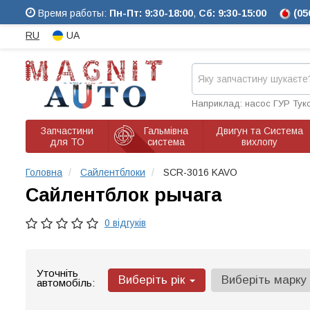
Время работы:
Пн-Пт: 9:30-18:00
,
Сб: 9:30-15:00
(05
RU
UA
Наприклад: насос ГУР Тук
Запчастини
Гальмівна
Двигун та Система
для ТО
система
вихлопу
Головна
Сайлентблоки
SCR-3016 KAVO
Сайлентблок рычага
0 відгуків
Уточніть
Виберіть рік
Виберіть марку
автомобіль: