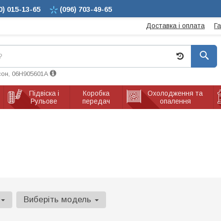
0)
015-13-65
(096)
703-49-65
Доставка і оплата
Г
сон, 06H905601A
Підвіска і
Коробка
Охолодження та
Рульове
передач
опалення
Виберіть модель