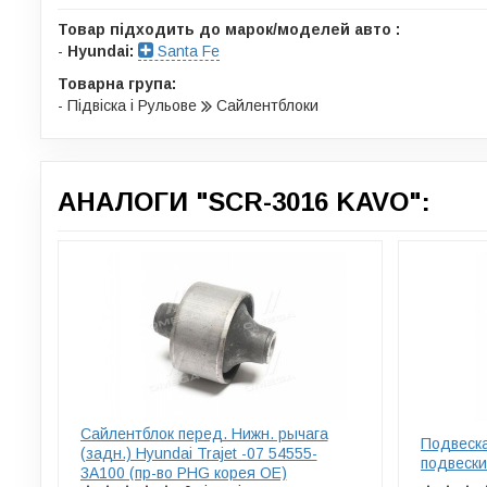
Товар підходить до марок/моделей авто :
-
Hyundai:
Santa Fe
Товарна група:
- Підвіска і Рульове
Сайлентблоки
АНАЛОГИ "SCR-3016 KAVO":
Сайлентблок перед. Нижн. рычага
Подвеска
(задн.) Hyundai Trajet -07 54555-
подвеск
3A100 (пр-во PHG корея ОЕ)