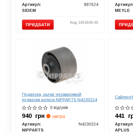
Артикул:
887624
Артикул
SIDEM
MEYLE
Код: 1653609-35
ПРИДБАТИ
ПРИД
Подвеска, рычаг независимой
Сайлент
подвески колеса NIPPARTS N4230324
0 відгуків
940
грн
441
г
завтра
Артикул:
N4230324
Артикул
NIPPARTS
APLUS