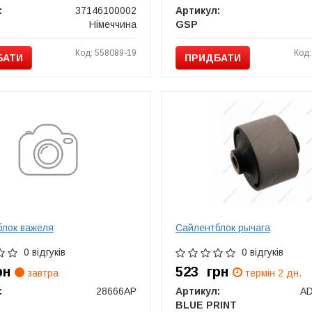
:
37146100002
Артикул:
Німеччина
GSP
Код: 558089-19
Код:
БАТИ
ПРИДБАТИ
блок важеля
Сайлентблок рычага
0 відгуків
0 відгуків
рн
523
грн
завтра
термін 2 дн.
:
28666AP
Артикул:
A
BLUE PRINT