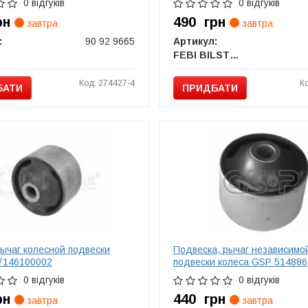
0 відгуків
0 відгуків
рн
490
грн
завтра
завтра
:
90 92 9665
Артикул:
FEBI BILSTEIN
Код: 274427-4
К
БАТИ
ПРИДБАТИ
рычаг колесной подвески
Подвеска, рычаг независимо
7146100002
подвески колеса GSP 514886
0 відгуків
0 відгуків
рн
440
грн
завтра
завтра