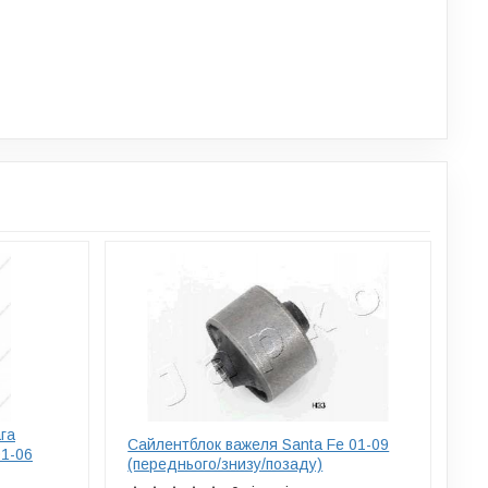
га
Сайлентблок важеля Santa Fe 01-09
1-06
(переднього/знизу/позаду)