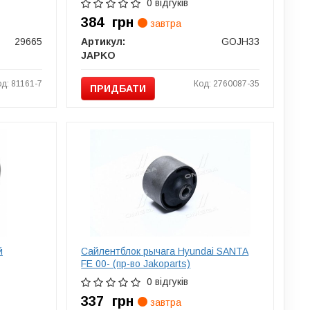
0 відгуків
384
грн
завтра
29665
Артикул:
GOJH33
JAPKO
од: 81161-7
Код: 2760087-35
ПРИДБАТИ
й
Сайлентблок рычага Hyundai SANTA
FE 00- (пр-во Jakoparts)
0 відгуків
337
грн
завтра