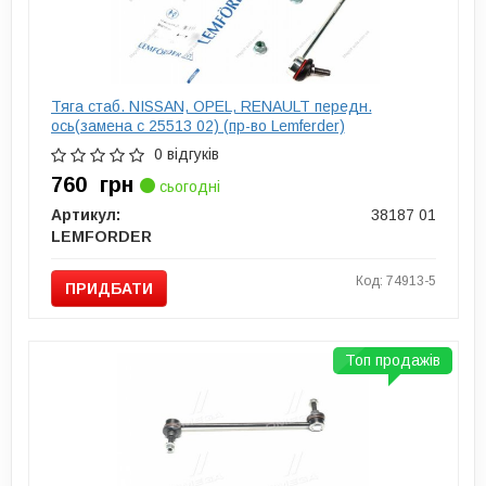
Тяга стаб. NISSAN, OPEL, RENAULT передн.
ось(замена с 25513 02) (пр-во Lemferder)
0 відгуків
760
грн
сьогодні
Артикул:
38187 01
LEMFORDER
Код: 74913-5
ПРИДБАТИ
Топ продажів