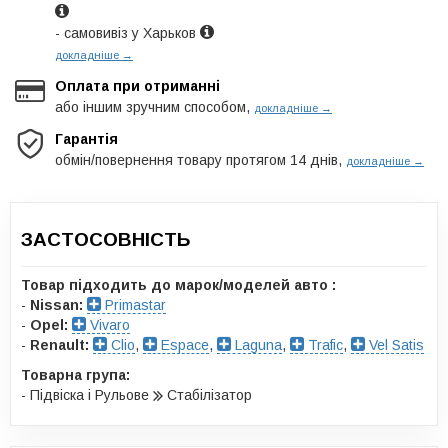
- самовивіз у Харьков
докладніше →
Оплата при отриманні
або іншим зручним способом,
докладніше →
Гарантія
обмін/повернення товару протягом 14 днів,
докладніше →
ЗАСТОСОВНІСТЬ
Товар підходить до марок/моделей авто :
-
Nissan:
Primastar
-
Opel:
Vivaro
-
Renault:
Clio
,
Espace
,
Laguna
,
Trafic
,
Vel Satis
Товарна група:
- Підвіска і Рульове
Стабілізатор