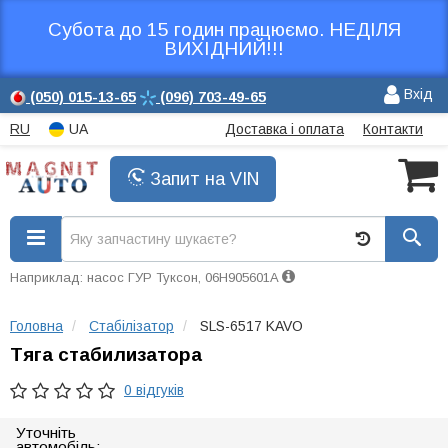
Субота до 15 годин працюємо. НЕДІЛЯ
ВИХІДНИЙ!!!
Вхід
(050)
015-13-65
(096)
703-49-65
RU
UA
Доставка і оплата
Контакти
Запит на VIN
Наприклад: насос ГУР Туксон, 06H905601A
Головна
Стабілізатор
SLS-6517 KAVO
Тяга стабилизатора
0 відгуків
Уточніть
автомобіль: