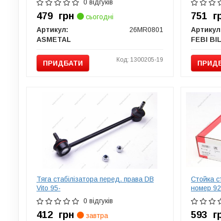
0 відгуків
479
грн
751
г
сьогодні
Артикул:
26MR0801
Артикул
ASMETAL
Код: 1300205-19
ПРИДБАТИ
ПРИД
Тяга стабiлiзатора перед. права DB
Стойка с
Vito 95-
номер 92
0 відгуків
412
грн
593
г
завтра