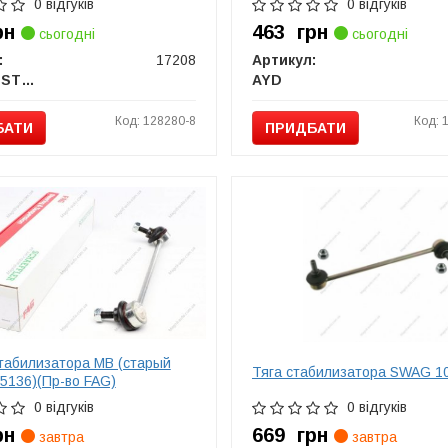
0 відгуків
0 відгуків
рн
463
грн
сьогодні
сьогодні
:
17208
Артикул:
FEBI BILSTEIN
AYD
Код: 128280-8
Код: 
БАТИ
ПРИДБАТИ
табилизатора MB (старый
Тяга стабилизатора SWAG 1
5136)(Пр-во FAG)
0 відгуків
0 відгуків
рн
669
грн
завтра
завтра