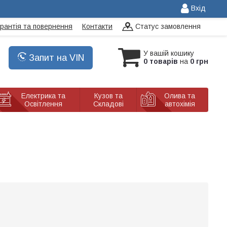
Вхід
арантія та повернення
Контакти
Статус замовлення
У вашій кошику
Запит на VIN
0 товарів
на
0 грн
Електрика та
Кузов та
Олива та
Освітлення
Складові
автохімія