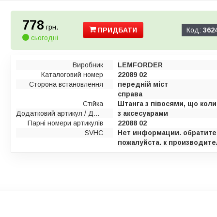
778
грн.
ПРИДБАТИ
Код:
362
сьогодні
Виробник
LEMFORDER
Каталоговий номер
22089 02
Сторона встановлення
передній міст
справа
Стійка
Штанга з півосями, що кол
Додатковий артикул / Додаткова інформація
з аксесуарами
Парні номери артикулів
22088 02
SVHC
Нет информации. обратите
пожалуйста. к производите