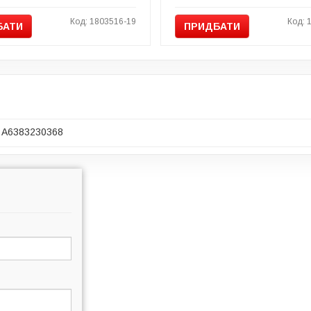
Код: 1803516-19
Код: 
БАТИ
ПРИДБАТИ
A6383230368