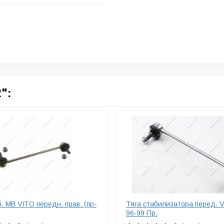
":
б. MB VITO передн. прав. (пр-
Тяга стабилизатора перед. Vi
96-99 Пр.