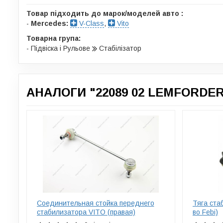
Товар підходить до марок/моделей авто :
-
Mercedes:
V-Class
,
Vito
Товарна група:
- Підвіска і Рульове
Стабілізатор
АНАЛОГИ "22089 02 LEMFORDER
Соединительная стойка переднего
Тяга ста
стабилизатора VITO (правая)
во Febi)