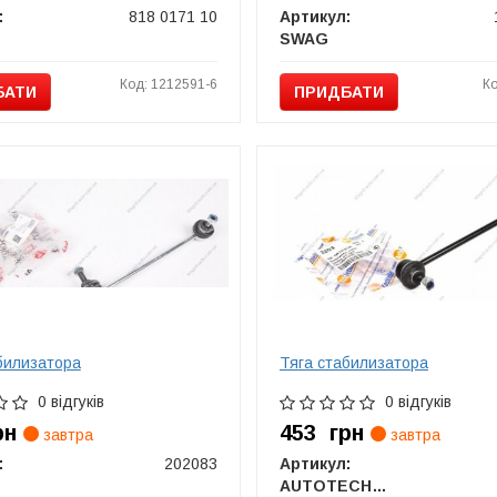
:
818 0171 10
Артикул:
SWAG
Код: 1212591-6
Ко
БАТИ
ПРИДБАТИ
билизатора
Тяга стабилизатора
0 відгуків
0 відгуків
рн
453
грн
завтра
завтра
:
202083
Артикул:
AUTOTECHTEILE