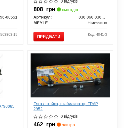
0 відгуків
808
грн
сьогодні
96-00551
Артикул:
036 060 0368/HD
MEYLE
Німеччина
1503803-15
Код: 4841-3
ПРИДБАТИ
Тяга / стойка, стабилизатор FRAP
0790085
2952
0 відгуків
462
грн
завтра