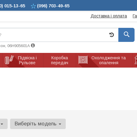
0)
015-13-65
(096)
703-49-65
Доставка і оплата
Г
сон, 06H905601A
Підвіска і
Коробка
Охолодження та
Рульове
передач
опалення
Виберіть модель