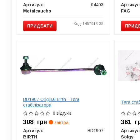
Артикул:
04403
Артикул
Metalcaucho
FAG
Код: 1457913-35
ПРИДБАТИ
ПРИД
BD1907 Original Birth - Тяга
Тяга ста
стабілізатора
0 відгуків
308
грн
361
г
завтра
Артикул:
BD1907
Артикул
BIRTH
Solgy