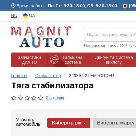
Время работы:
Пн-Пт: 9:30-18:00
,
Сб: 9:30-15:00
(05
RU
UA
Наприклад: насос ГУР Тук
Запчастини
Гальмівна
Двигун та Система
для ТО
система
вихлопу
Головна
Стабілізатор
22089 02 LEMFORDER
Тяга стабилизатора
0 відгуків
Уточніть
Виберіть рік
Виберіть марку
автомобіль: