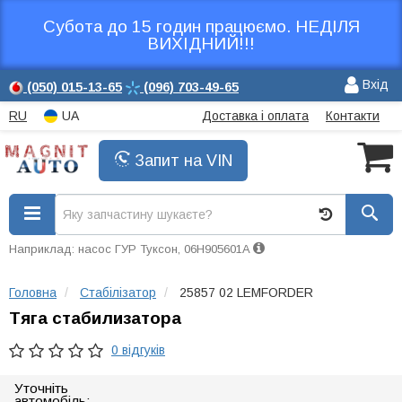
Субота до 15 годин працюємо. НЕДІЛЯ
ВИХІДНИЙ!!!
Вхід
(050)
015-13-65
(096)
703-49-65
RU
UA
Доставка і оплата
Контакти
Запит на VIN
Наприклад: насос ГУР Туксон, 06H905601A
Головна
Стабілізатор
25857 02 LEMFORDER
Тяга стабилизатора
0 відгуків
Уточніть
автомобіль: