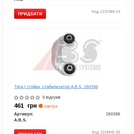
Код: 1237068-19
ПРИДБАТИ
Тяга / стойка, стабилизатор A.B.S. 260396
0 відгуків
461
грн
завтра
Артикул:
260396
A.B.S.
Код: 1158841-35