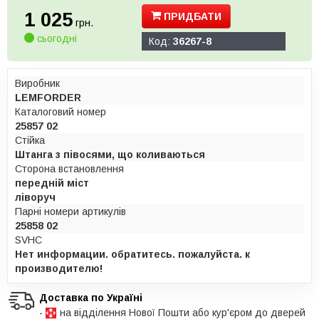
1 025
ПРИДБАТИ
грн.
сьогодні
Код:
36267-8
Виробник
LEMFORDER
Каталоговий номер
25857 02
Стійка
Штанга з півосями, що коливаються
Сторона встановлення
передній міст
ліворуч
Парні номери артикулів
25858 02
SVHC
Нет информации. обратитесь. пожалуйста. к
производителю!
Доставка по Україні
-
на відділення Нової Пошти або кур'єром до дверей