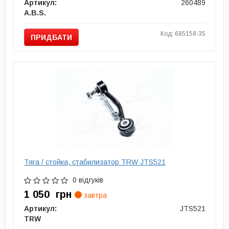
Артикул:
260489
A.B.S.
Код: 685158-35
ПРИДБАТИ
Тяга / стойка, стабилизатор TRW JTS521
0 відгуків
1 050
грн
завтра
Артикул:
JTS521
TRW