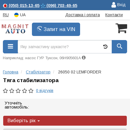
Вхід
(050)
015-13-65
(096)
703-49-65
RU
UA
Доставка і оплата
Контакти
Запит на VIN
Наприклад: насос ГУР Туксон, 06H905601A
Головна
Стабілізатор
26050 02 LEMFORDER
Тяга стабилизатора
0 відгуків
Уточніть
автомобіль:
Виберіть рік