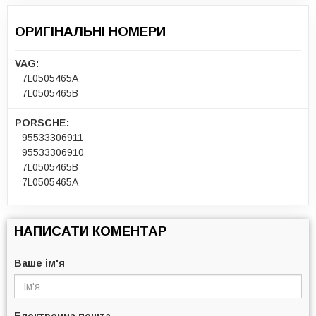
ОРИГІНАЛЬНІ НОМЕРИ
VAG:
7L0505465A
7L0505465B
PORSCHE:
95533306911
95533306910
7L0505465B
7L0505465A
НАПИСАТИ КОМЕНТАР
Ваше ім'я
Електронна пошта