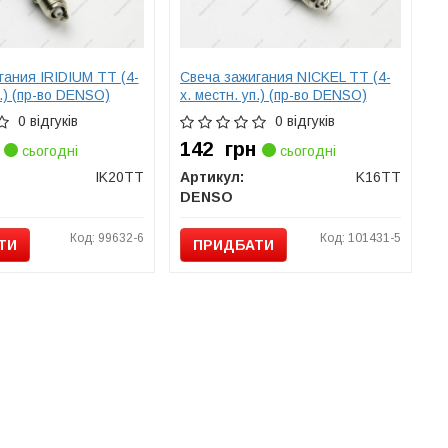
гания IRIDIUM TT (4-
Свеча зажигания NICKEL TT (4-
п.) (пр-во DENSO)
х. местн. уп.) (пр-во DENSO)
0 відгуків
0 відгуків
142
грн
сьогодні
сьогодні
IK20TT
Артикул:
K16TT
DENSO
Код: 99632-6
Код: 101431-5
ТИ
ПРИДБАТИ