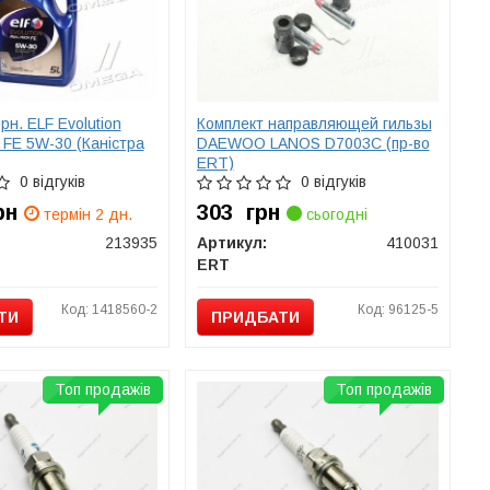
н. ELF Evolution
Комплект направляющей гильзы
FE 5W-30 (Каністра
DAEWOO LANOS D7003C (пр-во
ERT)
0 відгуків
0 відгуків
рн
303
грн
термін 2 дн.
сьогодні
213935
Артикул:
410031
ERT
Код: 1418560-2
Код: 96125-5
ТИ
ПРИДБАТИ
Топ продажів
Топ продажів