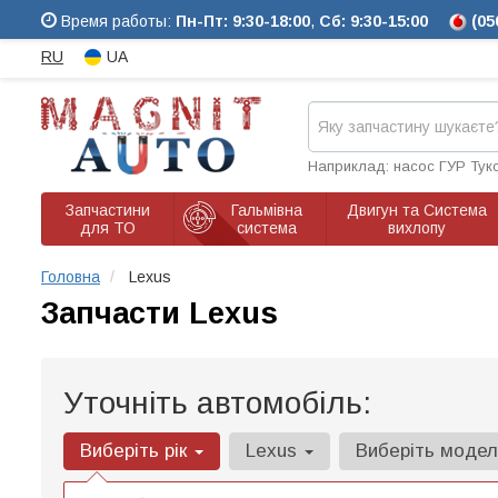
Время работы:
Пн-Пт: 9:30-18:00
,
Сб: 9:30-15:00
(05
RU
UA
Наприклад: насос ГУР Тук
Запчастини
Гальмівна
Двигун та Система
для ТО
система
вихлопу
Головна
Lexus
Запчасти Lexus
Уточніть автомобіль:
Виберіть рік
Lexus
Виберіть моде