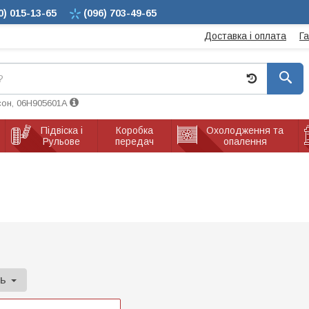
0)
015-13-65
(096)
703-49-65
Доставка і оплата
Г
сон, 06H905601A
Підвіска і
Коробка
Охолодження та
Рульове
передач
опалення
ль