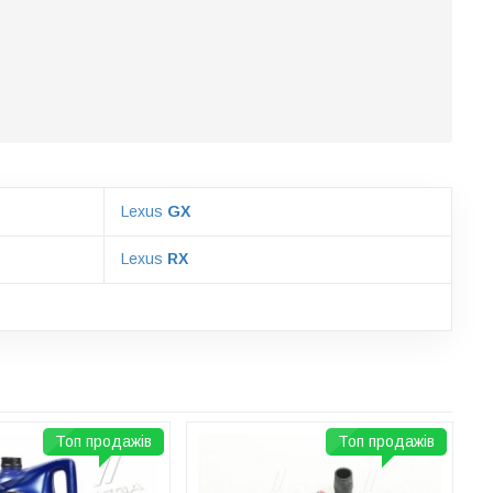
Lexus
GX
Lexus
RX
Топ продажів
Топ продажів