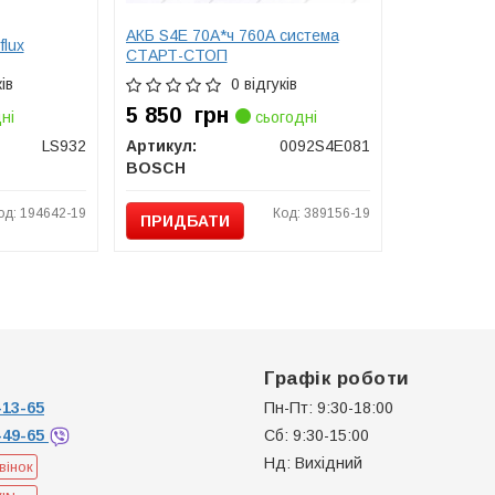
АКБ S4E 70А*ч 760А система
lux
СТАРТ-СТОП
ів
0 відгуків
5 850
грн
ні
сьогодні
LS932
Артикул:
0092S4E081
BOSCH
од: 194642-19
Код: 389156-19
ПРИДБАТИ
Графік роботи
13-65
Пн-Пт: 9:30-18:00
-49-65
Сб: 9:30-15:00
Нд: Вихідний
вінок