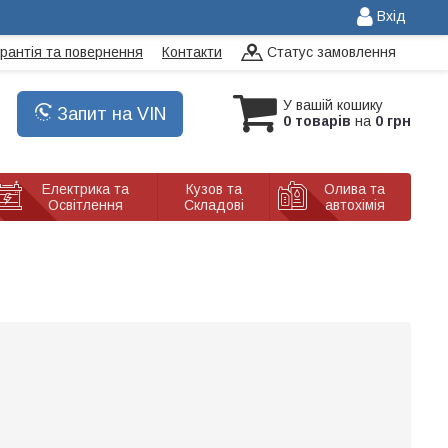
Вхід
арантія та повернення
Контакти
Статус замовлення
У вашій кошику
Запит на VIN
0 товарів
на
0 грн
Електрика та
Кузов та
Олива та
Освітлення
Складові
автохімія