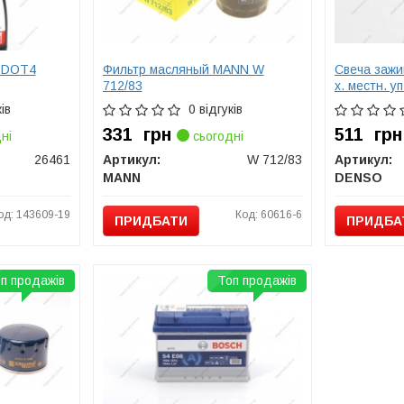
I DOT4
Фильтр масляный MANN W
Свеча зажи
712/83
х. местн. у
ів
0 відгуків
331
грн
511
грн
ні
сьогодні
26461
Артикул:
W 712/83
Артикул:
MANN
DENSO
од: 143609-19
Код: 60616-6
ПРИДБАТИ
ПРИДБА
п продажів
Топ продажів