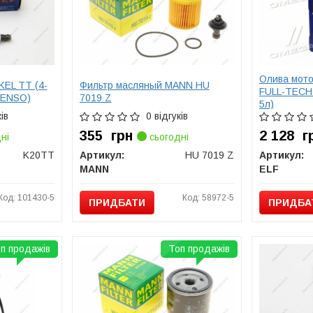
Олива мотор
KEL TT (4-
Фильтр масляный MANN HU
FULL-TECH 
 DENSO)
7019 Z
5л)
ів
0 відгуків
355
грн
2 128
г
ні
сьогодні
K20TT
Артикул:
HU 7019 Z
Артикул:
MANN
ELF
Код: 101430-5
Код: 58972-5
ПРИДБАТИ
ПРИДБА
п продажів
Топ продажів