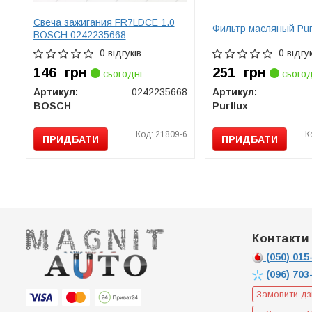
Свеча зажигания FR7LDCE 1.0
Фильтр масляный Purf
BOSCH 0242235668
0 відгуків
0 відгук
146
грн
251
грн
сьогодні
сьогод
Артикул:
0242235668
Артикул:
BOSCH
Purflux
Код: 21809-6
К
ПРИДБАТИ
ПРИДБАТИ
Контакти
(050)
015-
(096)
703
Замовити дз