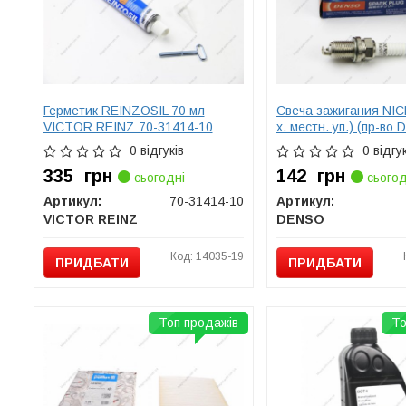
Герметик REINZOSIL 70 мл
Свеча зажигания NIC
VICTOR REINZ 70-31414-10
х. местн. уп.) (пр-во
0 відгуків
0 відгук
335
грн
142
грн
сьогодні
сьогод
Артикул:
70-31414-10
Артикул:
VICTOR REINZ
DENSO
Код: 14035-19
ПРИДБАТИ
ПРИДБАТИ
Топ продажів
То