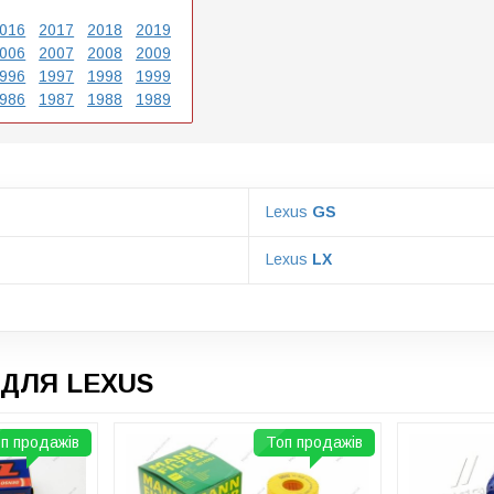
016
2017
2018
2019
006
2007
2008
2009
996
1997
1998
1999
986
1987
1988
1989
Lexus
GS
Lexus
LX
ДЛЯ LEXUS
п продажів
Топ продажів