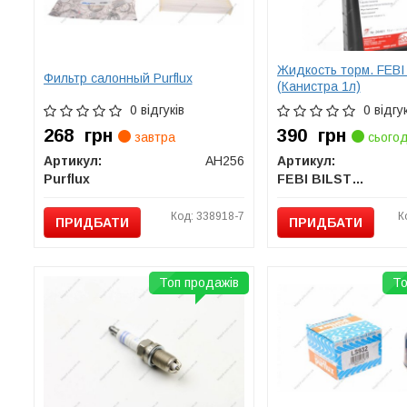
Жидкость торм. FEB
Фильтр салонный Purflux
(Канистра 1л)
0 відгуків
0 відгук
268
грн
390
грн
завтра
сьогод
Артикул:
AH256
Артикул:
Purflux
FEBI BILSTEIN
Код: 338918-7
К
ПРИДБАТИ
ПРИДБАТИ
Топ продажів
То