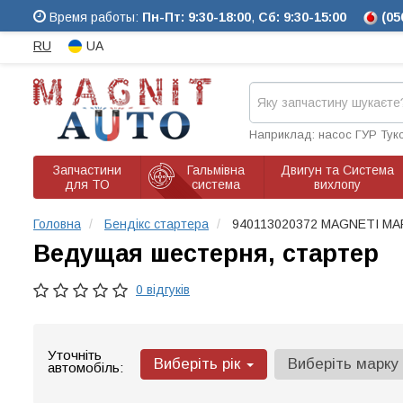
Время работы:
Пн-Пт: 9:30-18:00
,
Сб: 9:30-15:00
(05
RU
UA
Наприклад: насос ГУР Тук
Запчастини
Гальмівна
Двигун та Система
для ТО
система
вихлопу
Головна
Бендікс стартера
940113020372 MAGNETI MA
Ведущая шестерня, стартер
0 відгуків
Уточніть
Виберіть рік
Виберіть марку
автомобіль: