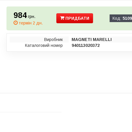
984
грн.
ПРИДБАТИ
Код:
5109
термін 2 дн.
Виробник
MAGNETI MARELLI
Каталоговий номер
940113020372