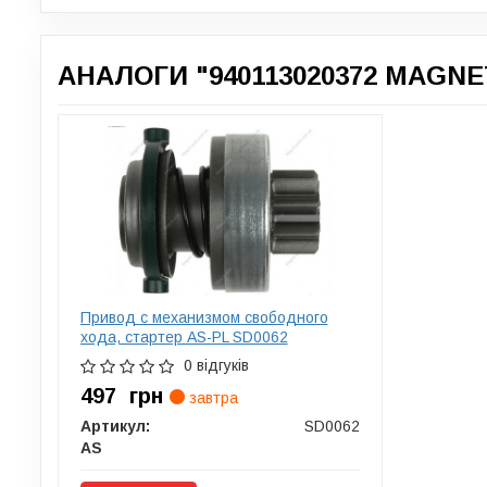
АНАЛОГИ "940113020372 MAGNE
Привод с механизмом свободного
хода, стартер AS-PL SD0062
0 відгуків
497
грн
завтра
Артикул:
SD0062
AS