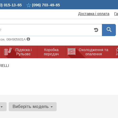
0)
015-13-65
(096)
703-49-65
Доставка і оплата
Г
сон, 06H905601A
Підвіска і
Коробка
Охолодження та
Рульове
передач
опалення
RELLI
Виберіть модель