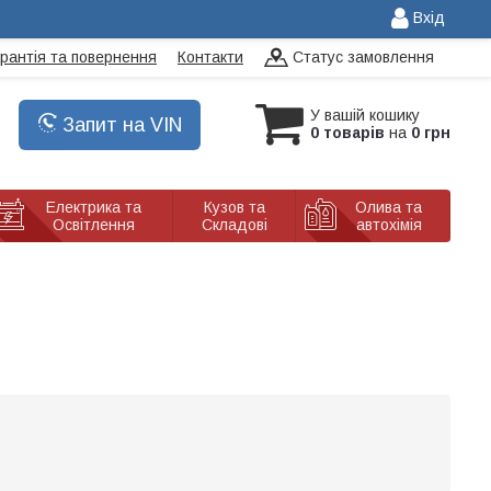
Вхід
арантія та повернення
Контакти
Статус замовлення
У вашій кошику
Запит на VIN
0 товарів
на
0 грн
Електрика та
Кузов та
Олива та
Освітлення
Складові
автохімія