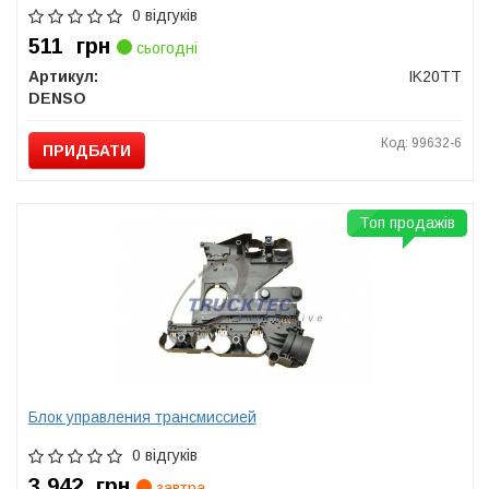
0 відгуків
511
грн
сьогодні
Артикул:
IK20TT
DENSO
Код: 99632-6
ПРИДБАТИ
Топ продажів
Блок управления трансмиссией
0 відгуків
3 942
грн
завтра