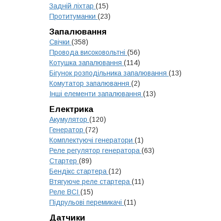
Задній ліхтар
(15)
Протитуманки
(23)
Запалювання
Свічки
(358)
Провода високовольтні
(56)
Котушка запалювання
(114)
Бігунок розподільника запалювання
(13)
Комутатор запалювання
(2)
Інші елементи запалювання
(13)
Електрика
Акумулятор
(120)
Генератор
(72)
Комплектуючі генератори
(1)
Реле регулятор генератора
(63)
Стартер
(89)
Бендікс стартера
(12)
Втягуюче реле стартера
(11)
Реле ВСІ
(15)
Підрульові перемикачі
(11)
Датчики