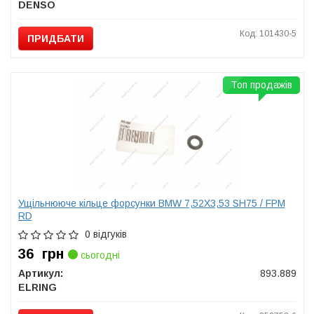
DENSO
Код: 101430-5
ПРИДБАТИ
Топ продажів
Ущільнююче кільце форсунки BMW 7,52X3,53 SH75 / FPM
RD
0 відгуків
36
грн
сьогодні
Артикул:
893.889
ELRING