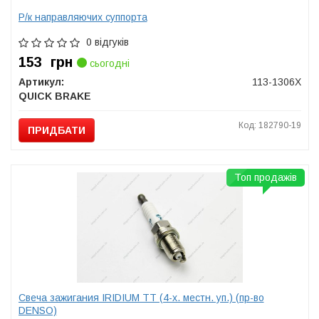
Р/к направляючих суппорта
0 відгуків
153
грн
сьогодні
Артикул:
113-1306X
QUICK BRAKE
Код: 182790-19
ПРИДБАТИ
Топ продажів
Свеча зажигания IRIDIUM TT (4-х. местн. уп.) (пр-во
DENSO)