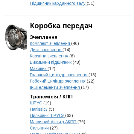
Підшипник карданного валу
(51)
Коробка передач
Зчеплення
Комплект зчеплення
(46)
Диск зчеплення
(14)
Корзина зчеплення
(6)
Вижимний підшипник
(48)
Маховик
(12)
Головний циліндр зчеплення
(18)
Робочий циліндр зчеплення
(22)
Інші елементи зчеплення
(17)
Трансмісія / КПП
ШРУС
(19)
Напіввісь
(5)
Пильовик ШРУСу
(63)
Масляний фільтр АКПП
(76)
Сальники
(27)