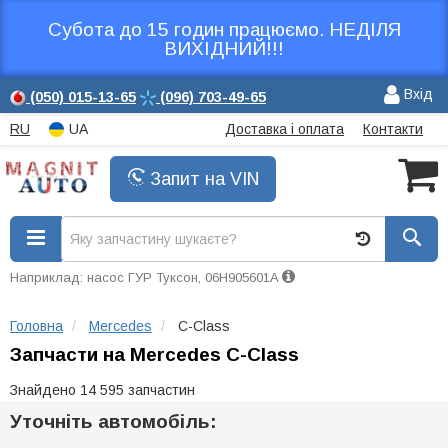
Субота до 15 годин працюємо. НЕДІЛЯ
ВИХІДНИЙ!!!
Вхід
(050)
015-13-65
(096)
703-49-65
RU
UA
Доставка і оплата
Контакти
Запит на VIN
Наприклад: насос ГУР Туксон, 06H905601A
Головна
Mercedes
C-Class
Запчасти на Mercedes C-Class
Знайдено 14 595 запчастин
Уточніть автомобіль: