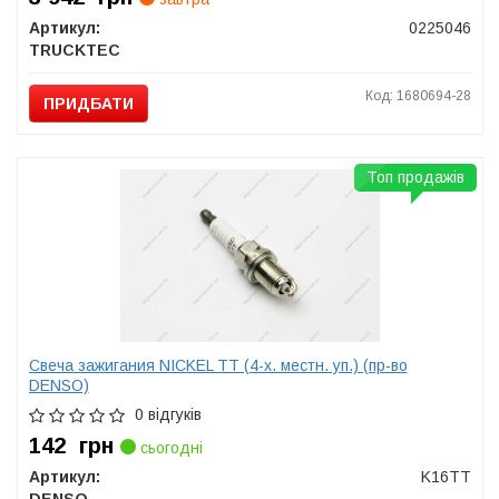
Артикул:
0225046
TRUCKTEC
Код: 1680694-28
ПРИДБАТИ
Топ продажів
Свеча зажигания NICKEL TT (4-х. местн. уп.) (пр-во
DENSO)
0 відгуків
142
грн
сьогодні
Артикул:
K16TT