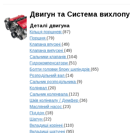
Двигун та Система вихлопу
Деталі двигуна
Кільця поршневі
(87)
Поршня
(79)
Клапана впускні
(49)
Клапана випускні
(49)
Сальники клапанів
(104)
Гідрокомпенсатори
(51)
Болти головки блоку циліндрів
(65)
Розподільний вал
(14)
Сальник розподільника
(9)
Колінвал
(20)
Сальник коленвала
(122)
Шків колінвалу / Демфер
(36)
Масляний насос
(23)
Піддон
(18)
Шатун
(22)
Вкладиші корінні
(110)
Вкладиші шатунні
(95)