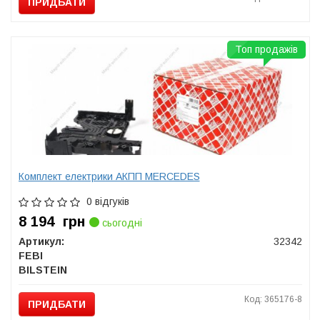
ПРИДБАТИ
Топ продажів
Комплект електрики АКПП MERCEDES
0 відгуків
8 194
грн
сьогодні
Артикул:
32342
FEBI
BILSTEIN
Код: 365176-8
ПРИДБАТИ