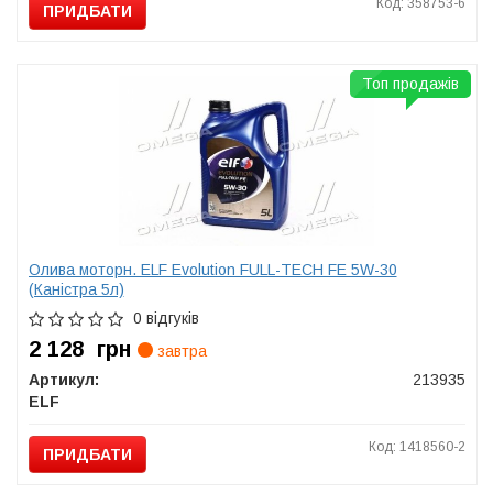
Код: 358753-6
ПРИДБАТИ
Топ продажів
Олива моторн. ELF Evolution FULL-TECH FE 5W-30
(Каністра 5л)
0 відгуків
2 128
грн
завтра
Артикул:
213935
ELF
Код: 1418560-2
ПРИДБАТИ