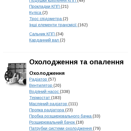
Подушки кріплення КПП
(49)
Прокладки КПП
(21)
Куліса
(2)
Трос спідометра
(2)
Інші елементи трансмісії
(162)
Сальник КПП
(34)
Карданний вал
(2)
Охолодження та опалення
Охолодження
Радіатор
(57)
Вентилятор
(20)
Водяний насос
(338)
Термостат
(183)
Масляний радіатор
(111)
Пропка радіатора
(23)
Пробка розширювального бачка
(33)
Розширювальний бачок
(18)
Патрубки системи охолодження
(79)