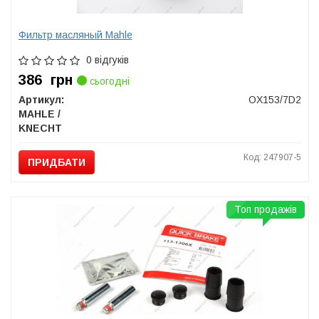
Фильтр масляный Mahle
0 відгуків
386
грн
сьогодні
Артикул:
OX153/7D2
MAHLE /
KNECHT
Код: 247907-5
ПРИДБАТИ
Топ продажів