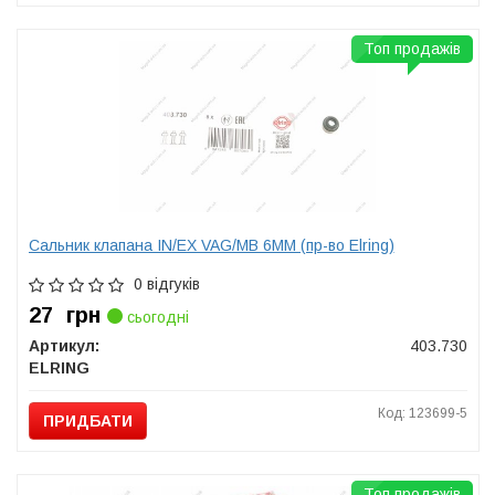
Топ продажів
Сальник клапана IN/EX VAG/MB 6MM (пр-во Elring)
0 відгуків
27
грн
сьогодні
Артикул:
403.730
ELRING
Код: 123699-5
ПРИДБАТИ
Топ продажів