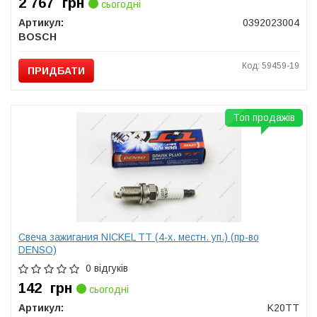
2 767
грн
сьогодні
Артикул:
0392023004
BOSCH
Код: 59459-19
ПРИДБАТИ
Топ продажів
Свеча зажигания NICKEL TT (4-х. местн. уп.) (пр-во
DENSO)
0 відгуків
142
грн
сьогодні
Артикул:
K20TT