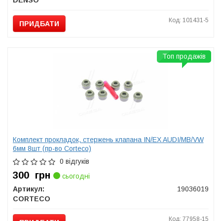
DENSO
Код: 101431-5
ПРИДБАТИ
Топ продажів
Комплект прокладок, стержень клапана IN/EX AUDI/MB/VW
6мм 8шт (пр-во Corteco)
0 відгуків
300
грн
сьогодні
Артикул:
19036019
CORTECO
Код: 77958-15