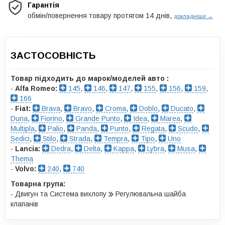
Гарантія
обмін/повернення товару протягом 14 днів,
докладніше →
ЗАСТОСОВНІСТЬ
Товар підходить до марок/моделей авто :
-
Alfa Romeo:
145
,
146
,
147
,
155
,
156
,
159
,
166
-
Fiat:
Brava
,
Bravo
,
Croma
,
Doblo
,
Ducato
,
Duna
,
Fiorino
,
Grande Punto
,
Idea
,
Marea
,
Multipla
,
Palio
,
Panda
,
Punto
,
Regata
,
Scudo
,
Sedici
,
Stilo
,
Strada
,
Tempra
,
Tipo
,
Uno
-
Lancia:
Dedra
,
Delta
,
Kappa
,
Lybra
,
Musa
,
Thema
-
Volvo:
240
,
740
Товарна група:
- Двигун та Система вихлопу
Регулювальна шайба
клапанів