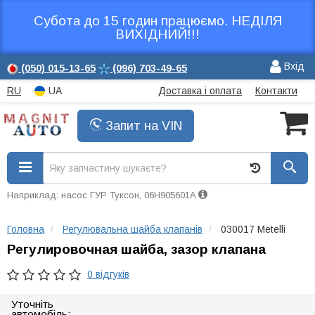
Субота до 15 годин працюємо. НЕДІЛЯ
ВИХІДНИЙ!!!
Вхід
(050)
015-13-65
(096)
703-49-65
RU
UA
Доставка і оплата
Контакти
Запит на VIN
Наприклад: насос ГУР Туксон, 06H905601A
Головна
Регулювальна шайба клапанів
030017 Metelli
Регулировочная шайба, зазор клапана
0 відгуків
Уточніть
автомобіль: