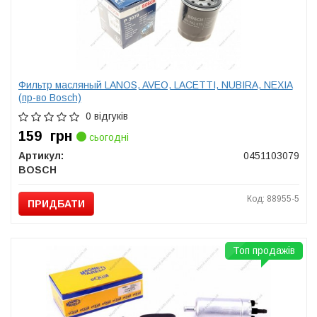
Фильтр масляный LANOS, AVEO, LACETTI, NUBIRA, NEXIA
(пр-во Bosch)
0 відгуків
159
грн
сьогодні
Артикул:
0451103079
BOSCH
Код: 88955-5
ПРИДБАТИ
Топ продажів