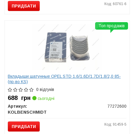
Код: 60761-6
ПРИДБАТИ
Топ продажів
Вкладыши шатунные OPEL STD 1.6/1.6D/1.7D/1.8/2,0 85-
(пр-во KS)
0 відгуків
688
грн
сьогодні
Артикул:
77272600
KOLBENSCHMIDT
Код: 91459-5
ПРИДБАТИ