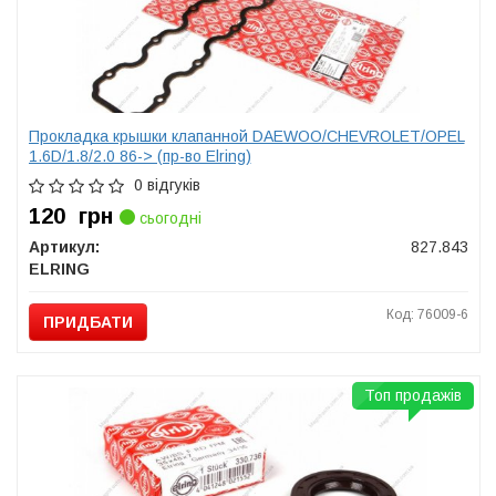
Прокладка крышки клапанной DAEWOO/CHEVROLET/OPEL
1.6D/1.8/2.0 86-> (пр-во Elring)
0 відгуків
120
грн
сьогодні
Артикул:
827.843
ELRING
Код: 76009-6
ПРИДБАТИ
Топ продажів