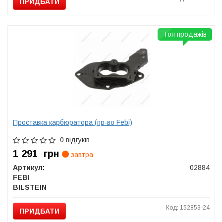
ПРИДБАТИ
Топ продажів
Проставка карбюратора (пр-во Febi)
0 відгуків
1 291
грн
завтра
Артикул:
02884
FEBI
BILSTEIN
Код: 152853-24
ПРИДБАТИ