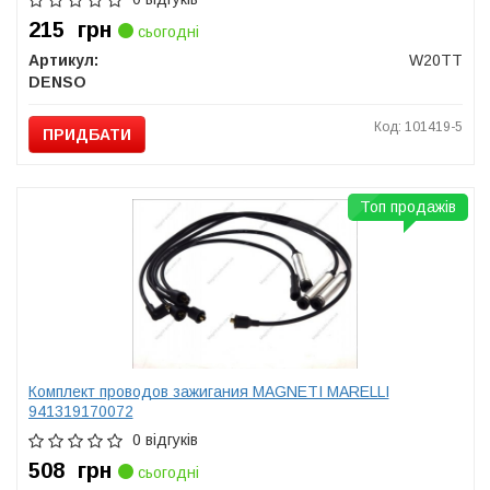
215
грн
сьогодні
Артикул:
W20TT
DENSO
Код: 101419-5
ПРИДБАТИ
Топ продажів
Комплект проводов зажигания MAGNETI MARELLI
941319170072
0 відгуків
508
грн
сьогодні