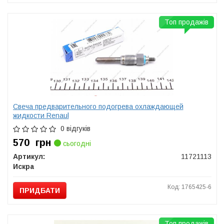
Топ продажів
Свеча предварительного подогрева охлаждающей
жидкости Renaul
0 відгуків
570
грн
сьогодні
Артикул:
11721113
Искра
Код: 1765425-6
ПРИДБАТИ
Топ продажів