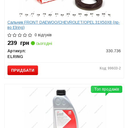
Сальник FRONT DAEWOO/CHEVROLET/OPEL 31X50X8 (пр-
во Elring)
0 відгуків
239
грн
сьогодні
Артикул:
330.736
ELRING
Код: 99603-2
ПРИДБАТИ
Топ продажів