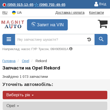
Вхід
(050)
015-13-65
(096)
703-49-65
RU
UA
Доставка і оплата
Контакти
Запит на VIN
Наприклад: насос ГУР Туксон, 06H905601A
Головна
Opel
Rekord
Запчасти на Opel Rekord
Знайдено 1 073 запчастини
Уточніть автомобіль:
Виберіть рік
Opel