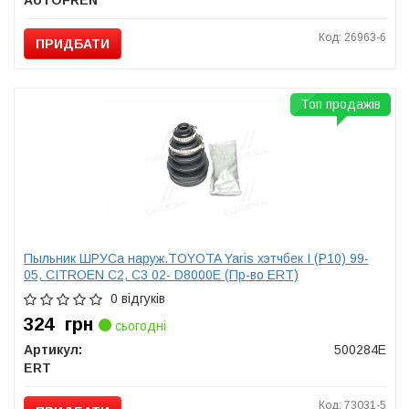
AUTOFREN
Код: 26963-6
ПРИДБАТИ
Топ продажів
Пыльник ШРУСа наруж.TOYOTA Yaris хэтчбек I (P10) 99-
05, CITROEN С2, С3 02- D8000E (Пр-во ERT)
0 відгуків
324
грн
сьогодні
Артикул:
500284E
ERT
Код: 73031-5