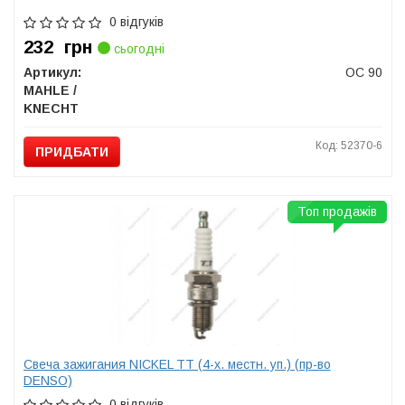
0 відгуків
232
грн
сьогодні
Артикул:
OC 90
MAHLE /
KNECHT
Код: 52370-6
ПРИДБАТИ
Топ продажів
Свеча зажигания NICKEL TT (4-х. местн. уп.) (пр-во
DENSO)
0 відгуків