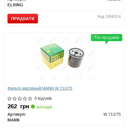
ELRING
Код: 105632-6
ПРИДБАТИ
Топ продажів
Фильтр масляный MANN W 712/75
0 відгуків
262
грн
сьогодні
Артикул:
W 712/75
MANN