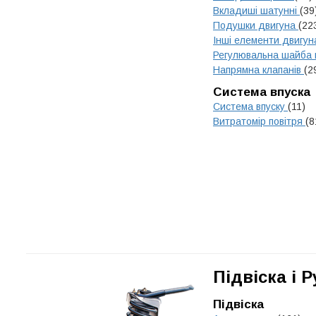
Вкладиші шатунні
(39
Подушки двигуна
(22
Інші елементи двигу
Регулювальна шайба 
Напрямна клапанів
(2
Система впуска
Система впуску
(11)
Витратомір повітря
(8
Підвіска і 
Підвіска