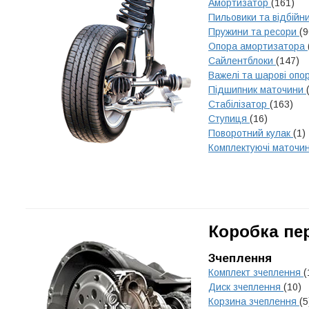
Амортизатор
(161)
Пильовики та відбійн
Пружини та ресори
(9
Опора амортизатора
Сайлентблоки
(147)
Важелі та шарові опо
Підшипник маточини
Стабілізатор
(163)
Ступиця
(16)
Поворотний кулак
(1)
Комплектуючі маточи
Коробка пе
Зчеплення
Комплект зчеплення
(
Диск зчеплення
(10)
Корзина зчеплення
(5