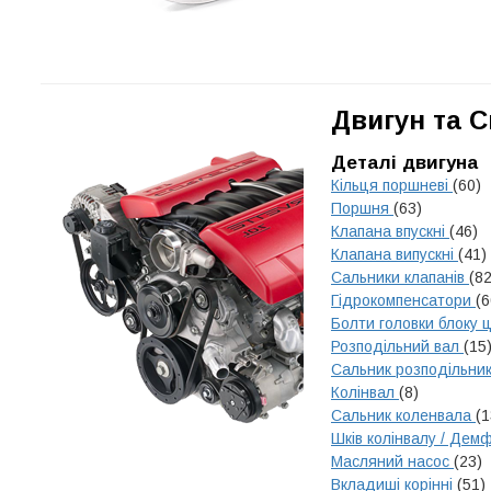
Двигун та 
Деталі двигуна
Кільця поршневі
(60)
Поршня
(63)
Клапана впускні
(46)
Клапана випускні
(41)
Сальники клапанів
(82
Гідрокомпенсатори
(6
Болти головки блоку 
Розподільний вал
(15
Сальник розподільни
Колінвал
(8)
Сальник коленвала
(1
Шків колінвалу / Де
Масляний насос
(23)
Вкладиші корінні
(51)