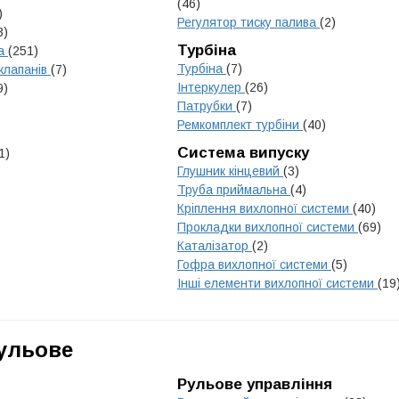
(46)
)
Регулятор тиску палива
(2)
3)
Турбіна
на
(251)
Турбіна
(7)
клапанів
(7)
Інтеркулер
(26)
9)
Патрубки
(7)
Ремкомплект турбіни
(40)
Система випуску
1)
Глушник кінцевий
(3)
Труба приймальна
(4)
Кріплення вихлопної системи
(40)
Прокладки вихлопної системи
(69)
Каталізатор
(2)
Гофра вихлопної системи
(5)
Інші елементи вихлопної системи
(19
Рульове
Рульове управління