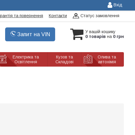
Вхід
арантія та повернення
Контакти
Статус замовлення
У вашій кошику
Запит на VIN
0 товарів
на
0 грн
Електрика та
Кузов та
Олива та
Освітлення
Складові
автохімія