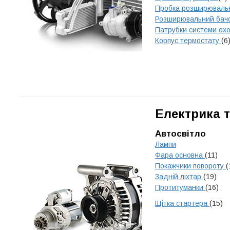
Пробка розширюваль
Розширювальний бач
Патрубки системи о
Корпус термостату
(6
Електрика т
Автосвітло
Лампи
Фара основна
(11)
Покажчики повороту
(
Задній ліхтар
(19)
Протитуманки
(16)
Щітка стартера
(15)