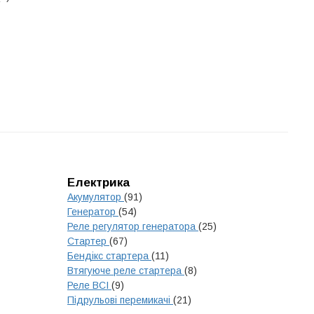
Електрика
Акумулятор
(91)
Генератор
(54)
Реле регулятор генератора
(25)
Стартер
(67)
Бендікс стартера
(11)
Втягуюче реле стартера
(8)
Реле ВСІ
(9)
Підрульові перемикачі
(21)