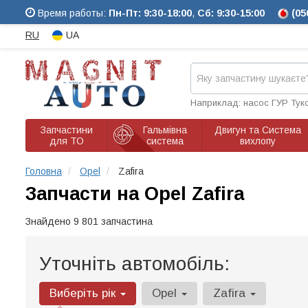
Время работы:
Пн-Пт: 9:30-18:00
,
Сб: 9:30-15:00
(05
RU
UA
Наприклад: насос ГУР Тук
Запчастини
Гальмівна
Двигун та Система
для ТО
система
вихлопу
Головна
Opel
Zafira
Запчасти на Opel Zafira
Знайдено 9 801 запчастина
Уточніть автомобіль:
Виберіть рік
Opel
Zafira