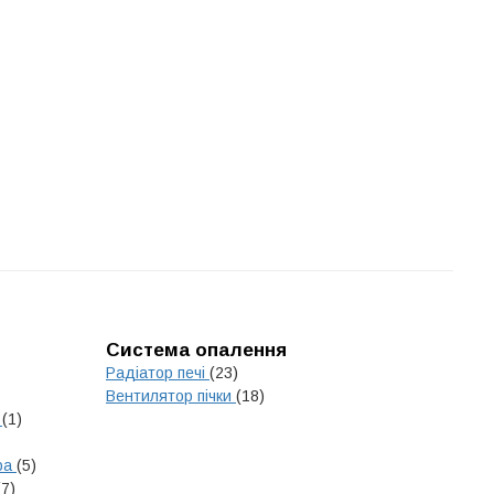
Система опалення
Радіатор печі
(23)
Вентилятор пічки
(18)
а
(1)
ра
(5)
(7)