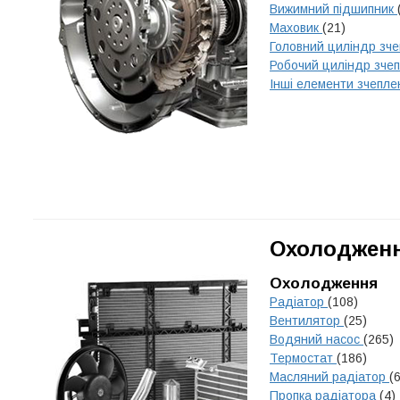
Вижимний підшипник
Маховик
(21)
Головний циліндр зч
Робочий циліндр зче
Інші елементи зчепл
Охолодженн
Охолодження
Радіатор
(108)
Вентилятор
(25)
Водяний насос
(265)
Термостат
(186)
Масляний радіатор
(
Пропка радіатора
(4)