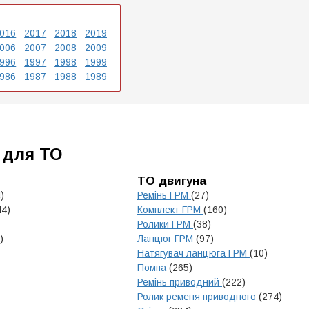
016
2017
2018
2019
006
2007
2008
2009
996
1997
1998
1999
986
1987
1988
1989
 для ТО
ТО двигуна
)
Ремінь ГРМ
(27)
44)
Комплект ГРМ
(160)
Ролики ГРМ
(38)
)
Ланцюг ГРМ
(97)
Натягувач ланцюга ГРМ
(10)
Помпа
(265)
Ремінь приводний
(222)
Ролик ременя приводного
(274)