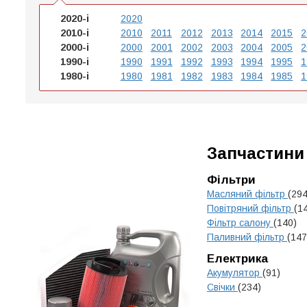
2020-і
2020
2010-і
2010
2011
2012
2013
2014
2015
2
2000-і
2000
2001
2002
2003
2004
2005
2
1990-і
1990
1991
1992
1993
1994
1995
1
1980-і
1980
1981
1982
1983
1984
1985
1
Запчастини
Фільтри
Масляний фільтр
(294
Повітряний фільтр
(1
Фільтр салону
(140)
Паливний фільтр
(147
Електрика
Акумулятор
(91)
Свічки
(234)