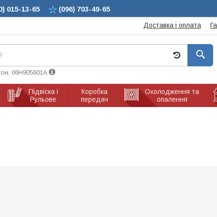
0)
015-13-65
(096)
703-49-65
Доставка і оплата
Г
сон, 06H905601A
Підвіска і
Коробка
Охолодження та
Рульове
передач
опалення