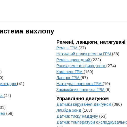
Система вихлопу
Ремені, ланцюги, натягувачі
Ремінь ГРМ
(27)
Натяжний ролик ременя ГРМ
(38)
Ремінь приводний
(222)
Ролик ременя приводного
(274)
)
Комплект ГРМ
(160)
0)
Ланцюг ГРМ
(97)
циліндрів
(41)
Натягувач ланцюга ГРМ
(10)
)
Заспокійник ланцюга ГРМ
(6)
ка
(42)
Управління двигуном
Датчики керування двигуном
(386)
31)
Лямбда зонд
(168)
мфер
(58)
Датчик тиску наддуву
(63)
Датчик температури охолоджувально