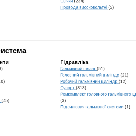
Свічки
(234)
Провода високовольтні
(5)
система
нти
Гідравліка
6)
Гальмівний шланг
(51)
Головний гальмівний циліндр
(21)
10)
Робочий гальмівний циліндр
(12)
Супорт
(313)
Ремкомплект головного гальмівного 
к
(45)
(3)
Підсилювач гальмівної системи
(1)