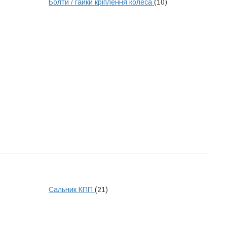
Болти / гайки кріплення колеса
(10)
Сальник КПП
(21)