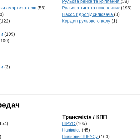
Рульова рейка та кріплення
(38)
ики амортизаторів
(55)
Рульова тяга та наконечник
(195)
0)
Насос гідропідсилювача
(3)
(122)
Кардан рульового валу
(1)
ри
(109)
(100)
ни
(3)
редач
Трансмісія / КПП
154)
ШРУС
(105)
Напіввісь
(45)
)
Пильовик ШРУСу
(160)