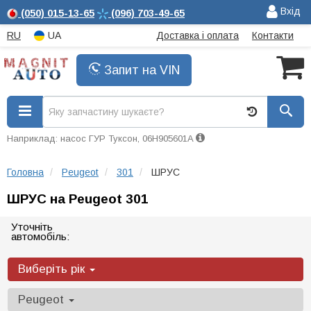
Вхід
(050)
015-13-65
(096)
703-49-65
RU
UA
Доставка і оплата
Контакти
Запит на VIN
Наприклад: насос ГУР Туксон, 06H905601A
Головна
Peugeot
301
ШРУС
ШРУС на Peugeot 301
Уточніть
автомобіль:
Виберіть рік
Peugeot