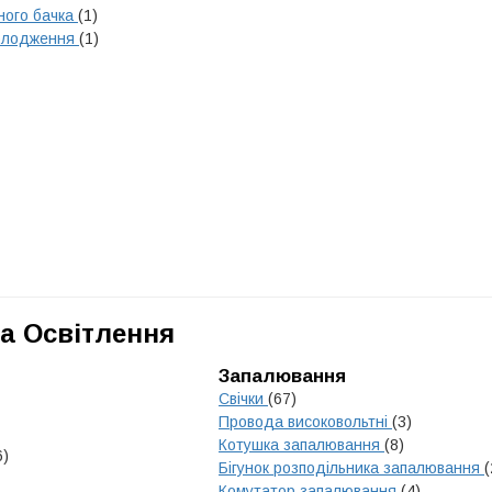
ного бачка
(1)
холодження
(1)
а Освітлення
Запалювання
Свічки
(67)
Провода високовольтні
(3)
Котушка запалювання
(8)
6)
Бігунок розподільника запалювання
(
Комутатор запалювання
(4)