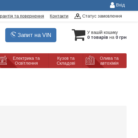
Вхід
арантія та повернення
Контакти
Статус замовлення
У вашій кошику
Запит на VIN
0 товарів
на
0 грн
Електрика та
Кузов та
Олива та
Освітлення
Складові
автохімія