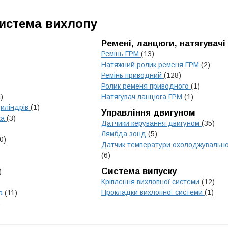
Система вихлопу
Ремені, ланцюги, натягувачі
Ремінь ГРМ
(13)
Натяжний ролик ременя ГРМ
(2)
Ремінь приводний
(128)
Ролик ременя приводного
(1)
)
Натягувач ланцюга ГРМ
(1)
циліндрів
(1)
Управління двигуном
ка
(3)
Датчики керування двигуном
(35)
Лямбда зонд
(5)
0)
Датчик температури охолоджувально
(6)
Система випуску
)
Кріплення вихлопної системи
(12)
Прокладки вихлопної системи
(1)
на
(11)
)