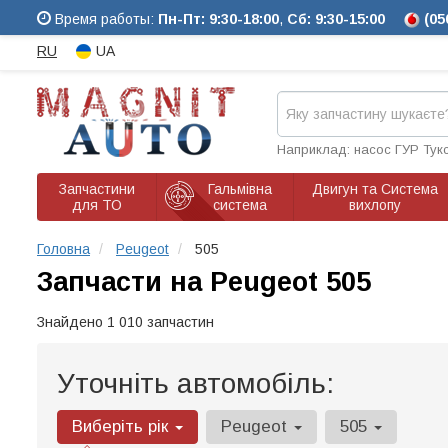
Время работы:
Пн-Пт: 9:30-18:00
,
Сб: 9:30-15:00
(05
RU
UA
Наприклад: насос ГУР Тук
Запчастини
Гальмівна
Двигун та Система
для ТО
система
вихлопу
Головна
Peugeot
505
Запчасти на Peugeot 505
Знайдено 1 010 запчастин
Уточніть автомобіль:
Виберіть рік
Peugeot
505