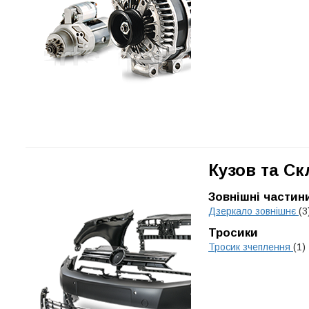
Кузов та Ск
Зовнішні частин
Дзеркало зовнішнє
(3
Тросики
Тросик зчеплення
(1)