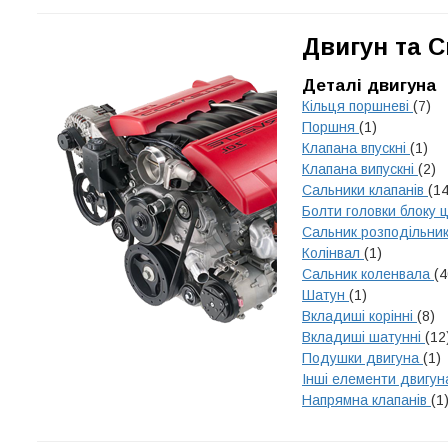
Двигун та 
Деталі двигуна
Кільця поршневі
(7)
Поршня
(1)
Клапана впускні
(1)
Клапана випускні
(2)
Сальники клапанів
(14
Болти головки блоку 
Сальник розподільни
Колінвал
(1)
Сальник коленвала
(4
Шатун
(1)
Вкладиші корінні
(8)
Вкладиші шатунні
(12
Подушки двигуна
(1)
Інші елементи двигу
Напрямна клапанів
(1