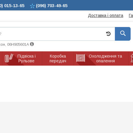
0)
015-13-65
(096)
703-49-65
Доставка і оплата
Г
сон, 06H905601A
Підвіска і
Коробка
Охолодження та
Рульове
передач
опалення