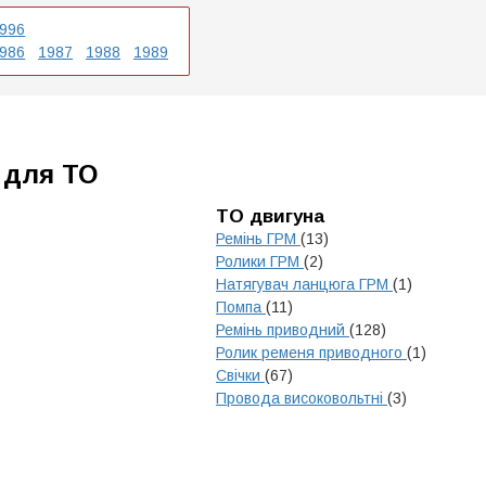
996
986
1987
1988
1989
 для ТО
ТО двигуна
Ремінь ГРМ
(13)
Ролики ГРМ
(2)
Натягувач ланцюга ГРМ
(1)
Помпа
(11)
Ремінь приводний
(128)
Ролик ременя приводного
(1)
Свічки
(67)
Провода високовольтні
(3)