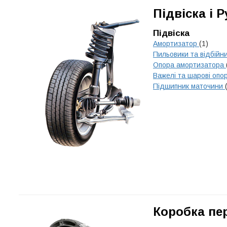
Підвіска і 
Підвіска
Амортизатор
(1)
Пильовики та відбійн
Опора амортизатора
Важелі та шарові опо
Підшипник маточини
Коробка пе