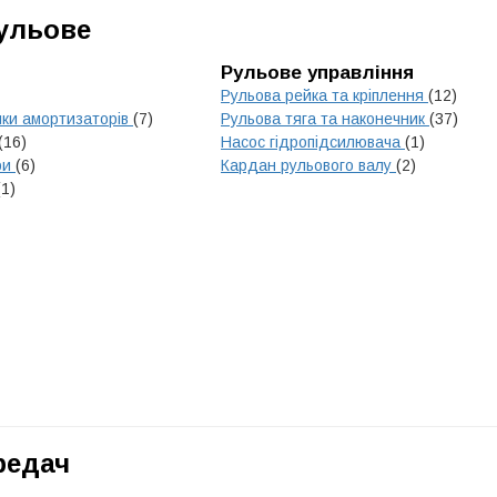
Рульове
Рульове управління
Рульова рейка та кріплення
(12)
ики амортизаторів
(7)
Рульова тяга та наконечник
(37)
(16)
Насос гідропідсилювача
(1)
ри
(6)
Кардан рульового валу
(2)
(1)
редач