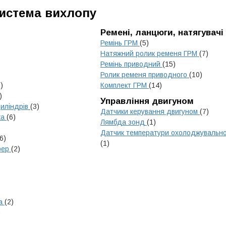
Система вихлопу
Ремені, ланцюги, натягувачі
Ремінь ГРМ
(5)
Натяжний ролик ременя ГРМ
(7)
Ремінь приводний
(15)
Ролик ременя приводного
(10)
)
Комплект ГРМ
(14)
)
Управління двигуном
циліндрів
(3)
Датчики керування двигуном
(7)
ка
(6)
Лямбда зонд
(1)
Датчик температури охолоджувально
6)
(1)
мфер
(2)
на
(2)
)