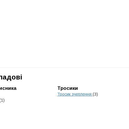
ладові
исника
Тросики
Тросик зчеплення
(3)
(1)