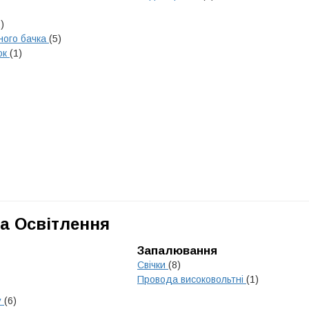
)
ного бачка
(5)
ок
(1)
а Освітлення
Запалювання
Свічки
(8)
Провода високовольтні
(1)
у
(6)