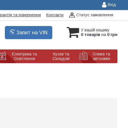
Вхід
арантія та повернення
Контакти
Статус замовлення
У вашій кошику
Запит на VIN
0 товарів
на
0 грн
Електрика та
Кузов та
Олива та
Освітлення
Складові
автохімія