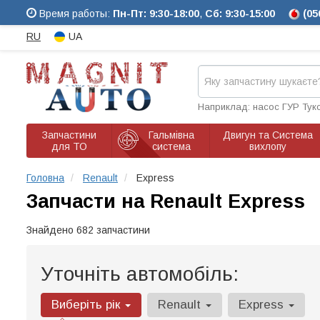
Время работы:
Пн-Пт: 9:30-18:00
,
Сб: 9:30-15:00
(05
RU
UA
Наприклад: насос ГУР Тук
Запчастини
Гальмівна
Двигун та Система
для ТО
система
вихлопу
Головна
Renault
Express
Запчасти на Renault Express
Знайдено 682 запчастини
Уточніть автомобіль:
Виберіть рік
Renault
Express