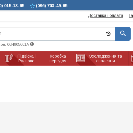
0)
015-13-65
(096)
703-49-65
Доставка і оплата
Г
сон, 06H905601A
Підвіска і
Коробка
Охолодження та
Рульове
передач
опалення