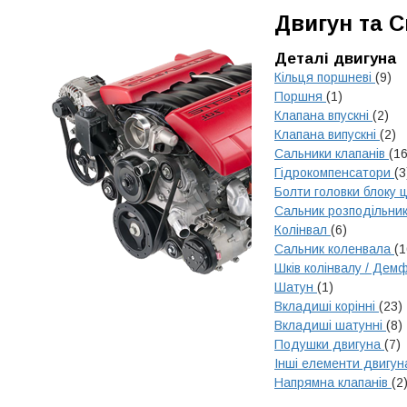
Двигун та 
Деталі двигуна
Кільця поршневі
(9)
Поршня
(1)
Клапана впускні
(2)
Клапана випускні
(2)
Сальники клапанів
(16
Гідрокомпенсатори
(3
Болти головки блоку 
Сальник розподільни
Колінвал
(6)
Сальник коленвала
(1
Шків колінвалу / Де
Шатун
(1)
Вкладиші корінні
(23)
Вкладиші шатунні
(8)
Подушки двигуна
(7)
Інші елементи двигу
Напрямна клапанів
(2