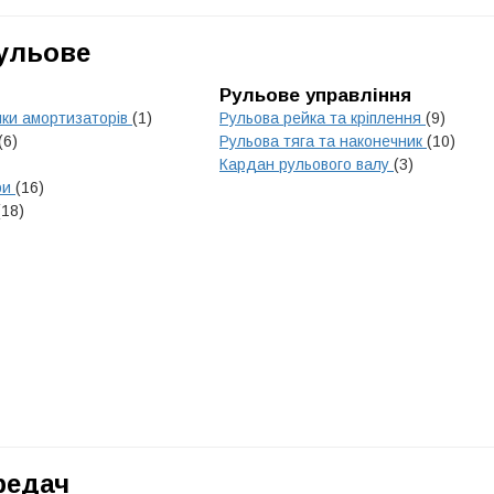
Рульове
Рульове управління
ики амортизаторів
(1)
Рульова рейка та кріплення
(9)
(6)
Рульова тяга та наконечник
(10)
Кардан рульового валу
(3)
ри
(16)
(18)
редач