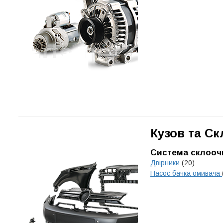
Кузов та Ск
Система склооч
Двірники
(20)
Насос бачка омивача