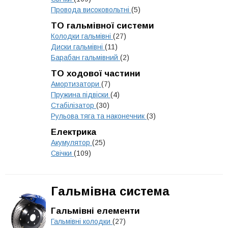
Провода високовольтні
(5)
ТО гальмівної системи
Колодки гальмівні
(27)
Диски гальмівні
(11)
Барабан гальмівний
(2)
ТО ходової частини
Амортизатори
(7)
Пружина підвіски
(4)
Стабілізатор
(30)
Рульова тяга та наконечник
(3)
Електрика
Акумулятор
(25)
Свічки
(109)
Гальмівна система
Гальмівні елементи
Гальмівні колодки
(27)