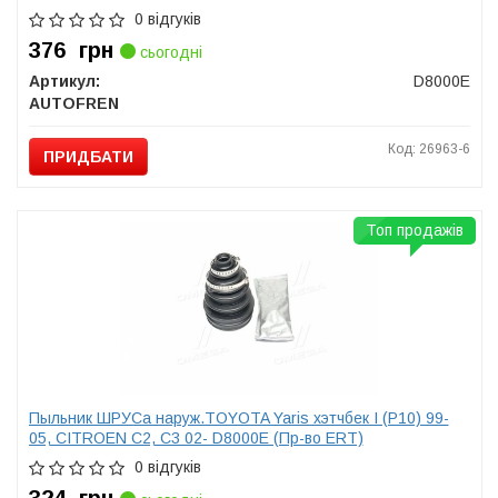
0 відгуків
376
грн
сьогодні
Артикул:
D8000E
AUTOFREN
Код: 26963-6
ПРИДБАТИ
Топ продажів
Пыльник ШРУСа наруж.TOYOTA Yaris хэтчбек I (P10) 99-
05, CITROEN С2, С3 02- D8000E (Пр-во ERT)
0 відгуків