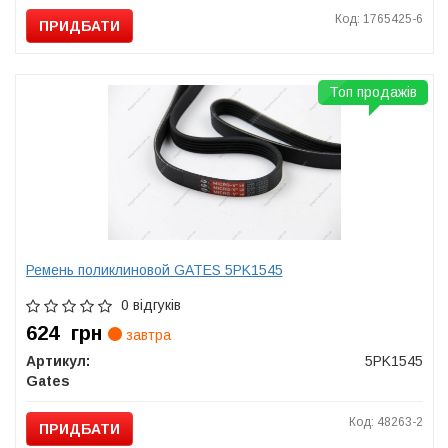
Код: 1765425-6
ПРИДБАТИ
Топ продажів
Ремень поликлиновой GATES 5PK1545
0 відгуків
624
грн
завтра
Артикул:
5PK1545
Gates
Код: 48263-2
ПРИДБАТИ