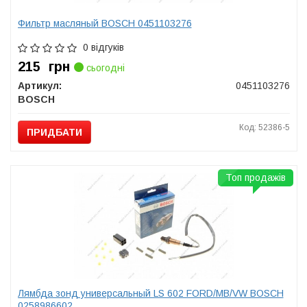
Фильтр масляный BOSCH 0451103276
0 відгуків
215
грн
сьогодні
Артикул:
0451103276
BOSCH
Код: 52386-5
ПРИДБАТИ
Топ продажів
Лямбда зонд универсальный LS 602 FORD/MB/VW BOSCH
0258986602