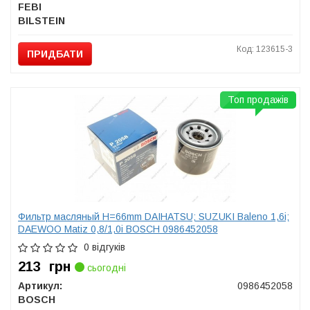
FEBI
BILSTEIN
Код: 123615-3
ПРИДБАТИ
Топ продажів
Фильтр масляный H=66mm DAIHATSU; SUZUKI Baleno 1,6i;
DAEWOO Matiz 0,8/1,0i BOSCH 0986452058
0 відгуків
213
грн
сьогодні
Артикул:
0986452058
BOSCH