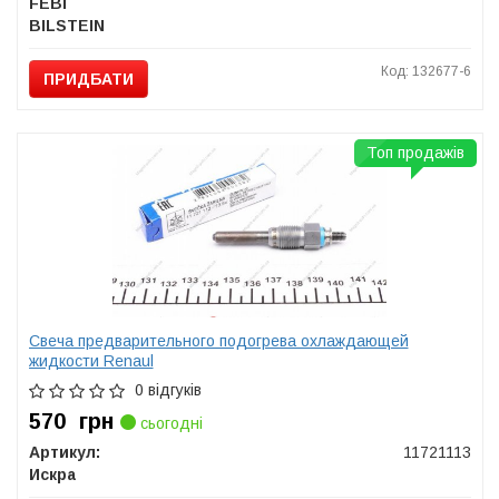
FEBI
BILSTEIN
Код: 132677-6
ПРИДБАТИ
Топ продажів
Свеча предварительного подогрева охлаждающей
жидкости Renaul
0 відгуків
570
грн
сьогодні
Артикул:
11721113
Искра