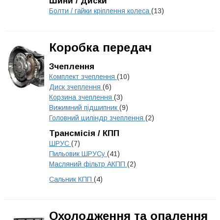
Шини / Диски
Болти / гайки кріплення колеса
(13)
Коробка передач
Зчеплення
Комплект зчеплення
(10)
Диск зчеплення
(6)
Корзина зчеплення
(3)
Вижимний підшипник
(9)
Головний циліндр зчеплення
(2)
Трансмісія / КПП
ШРУС
(7)
Пильовик ШРУСу
(41)
Масляний фільтр АКПП
(2)
Сальник КПП
(4)
Охолодження та опалення