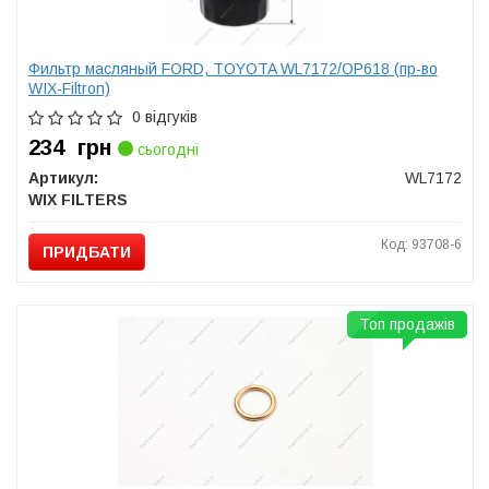
Фильтр масляный FORD, TOYOTA WL7172/OP618 (пр-во
WIX-Filtron)
0 відгуків
234
грн
сьогодні
Артикул:
WL7172
WIX FILTERS
Код: 93708-6
ПРИДБАТИ
Топ продажів