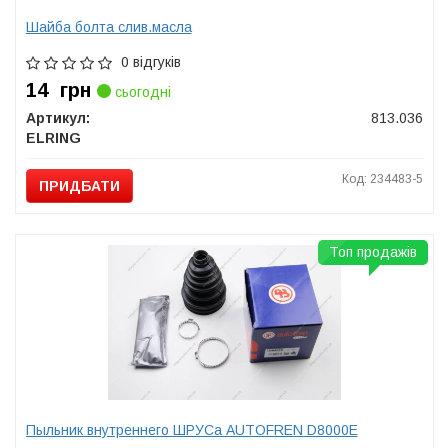
Шайба болта слив.масла
0 відгуків
14
грн
сьогодні
Артикул:
813.036
ELRING
Код: 234483-5
ПРИДБАТИ
Топ продажів
Пыльник внутреннего ШРУСа AUTOFREN D8000E