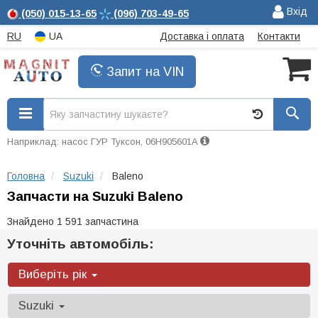
Вхід
(050)
015-13-65
(096)
703-49-65
RU
UA
Доставка і оплата
Контакти
Запит на VIN
Наприклад: насос ГУР Туксон, 06H905601A
Головна
Suzuki
Baleno
Запчасти на Suzuki Baleno
Знайдено 1 591 запчастина
Уточніть автомобіль:
Виберіть рік
Suzuki