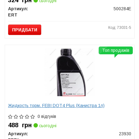
324
грн
сьогодні
Артикул:
500284E
ERT
Код: 73031-5
ПРИДБАТИ
Топ продажів
Жидкость торм. FEBI DOT4 Plus (Канистра 1л)
0 відгуків
488
грн
сьогодні
Артикул:
23930