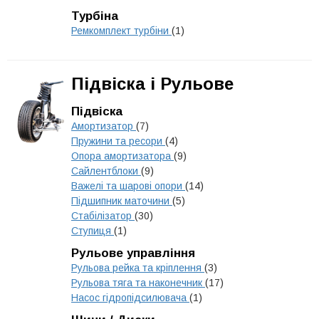
Турбіна
Ремкомплект турбіни
(1)
Підвіска і Рульове
Підвіска
Амортизатор
(7)
Пружини та ресори
(4)
Опора амортизатора
(9)
Сайлентблоки
(9)
Важелі та шарові опори
(14)
Підшипник маточини
(5)
Стабілізатор
(30)
Ступиця
(1)
Рульове управління
Рульова рейка та кріплення
(3)
Рульова тяга та наконечник
(17)
Насос гідропідсилювача
(1)