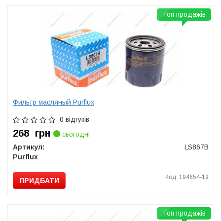
Топ продажів
Фильтр масляный Purflux
0 відгуків
268
грн
сьогодні
Артикул:
LS867B
Purflux
Код: 194654-19
ПРИДБАТИ
Топ продажів