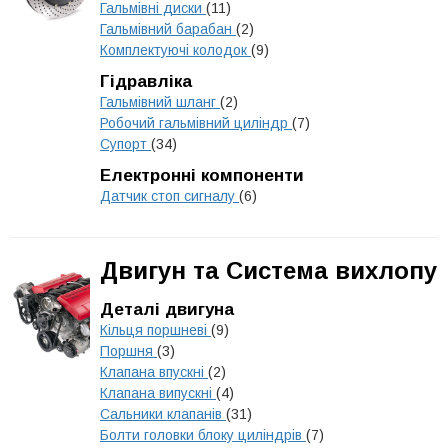
Гальмівні диски
(11)
Гальмівний барабан
(2)
Комплектуючі колодок
(9)
Гідравліка
Гальмівний шланг
(2)
Робочий гальмівний циліндр
(7)
Супорт
(34)
Електронні компоненти
Датчик стоп сигналу
(6)
Двигун та Система вихлопу
Деталі двигуна
Кільця поршневі
(9)
Поршня
(3)
Клапана впускні
(2)
Клапана випускні
(4)
Сальники клапанів
(31)
Болти головки блоку циліндрів
(7)