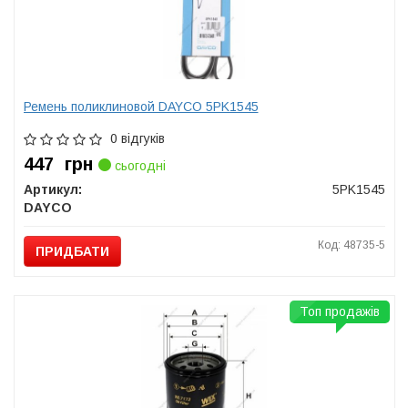
Ремень поликлиновой DAYCO 5PK1545
0 відгуків
447
грн
сьогодні
Артикул:
5PK1545
DAYCO
Код: 48735-5
ПРИДБАТИ
Топ продажів