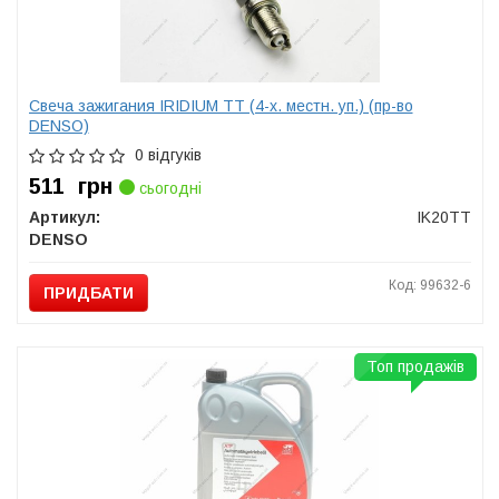
Свеча зажигания IRIDIUM TT (4-х. местн. уп.) (пр-во
DENSO)
0 відгуків
511
грн
сьогодні
Артикул:
IK20TT
DENSO
Код: 99632-6
ПРИДБАТИ
Топ продажів