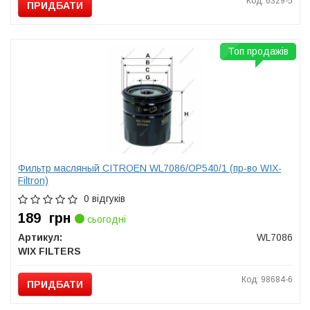
Код: 6329-5
ПРИДБАТИ
Топ продажів
Фильтр масляный CITROEN WL7086/OP540/1 (пр-во WIX-
Filtron)
0 відгуків
189
грн
сьогодні
Артикул:
WL7086
WIX FILTERS
Код: 98684-6
ПРИДБАТИ