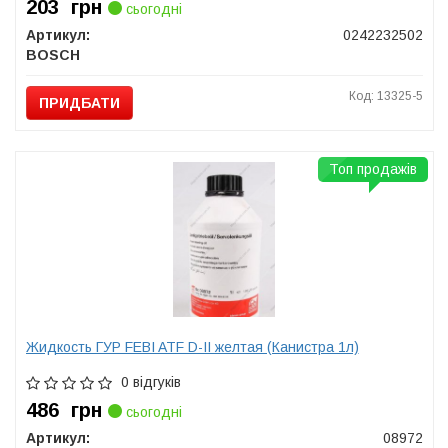
203
грн
сьогодні
Артикул:
0242232502
BOSCH
Код: 13325-5
ПРИДБАТИ
Топ продажів
Жидкость ГУР FEBI ATF D-II желтая (Канистра 1л)
0 відгуків
486
грн
сьогодні
Артикул:
08972