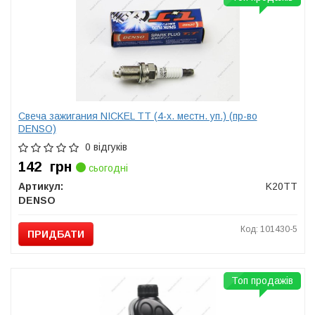
Свеча зажигания NICKEL TT (4-х. местн. уп.) (пр-во
DENSO)
0 відгуків
142
грн
сьогодні
Артикул:
K20TT
DENSO
Код: 101430-5
ПРИДБАТИ
Топ продажів