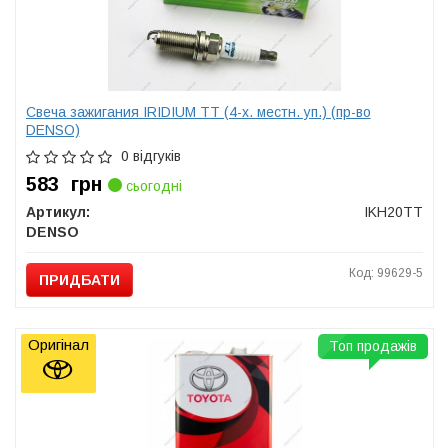
Свеча зажигания IRIDIUM TT (4-х. местн. уп.) (пр-во
DENSO)
0 відгуків
583
грн
сьогодні
Артикул:
IKH20TT
DENSO
Код: 99629-5
ПРИДБАТИ
Оригінал
Топ продажів