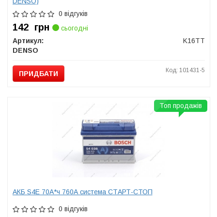
DENSO)
0 відгуків
142
грн
сьогодні
Артикул:
K16TT
DENSO
Код: 101431-5
ПРИДБАТИ
Топ продажів
АКБ S4E 70А*ч 760А система СТАРТ-СТОП
0 відгуків