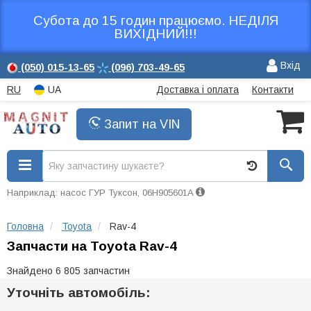
Субота до 15 годин працюємо. НЕДІЛЯ
ВИХІДНИЙ!!!
Вхід
(050)
015-13-65
(096)
703-49-65
RU
UA
Доставка і оплата
Контакти
Запит на VIN
Наприклад: насос ГУР Туксон, 06H905601A
Головна
Toyota
Rav-4
Запчасти на Toyota Rav-4
Знайдено 6 805 запчастин
Уточніть автомобіль: