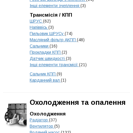
Інші елементи зчеплення
(3)
Трансмісія / КПП
ШРУС
(62)
Напіввісь
(3)
Пильовик ШРУСу
(74)
Масляний фільтр АКПП
(48)
Сальники
(16)
Прокладки КПП
(2)
Датчик швидкості
(3)
Інші елементи трансмісії
(21)
Сальник КПП
(9)
Карданний вал
(1)
Охолодження та опалення
Охолодження
Радіатор
(37)
Вентилятор
(5)
Водяний насос
(132)