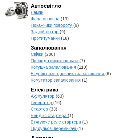
Автосвітло
Лампи
Фара основна
(13)
Покажчики повороту
(9)
Задній ліхтар
(9)
Протитуманки
(18)
Запалювання
Свічки
(200)
Провода високовольтні
(7)
Котушка запалювання
(110)
Бігунок розподільника запалювання
(6)
Комутатор запалювання
(1)
Електрика
Акумулятор
(63)
Генератор
(16)
Стартер
(33)
Бендікс стартера
(1)
Втягуюче реле стартера
(1)
Підрульові перемикачі
(1)