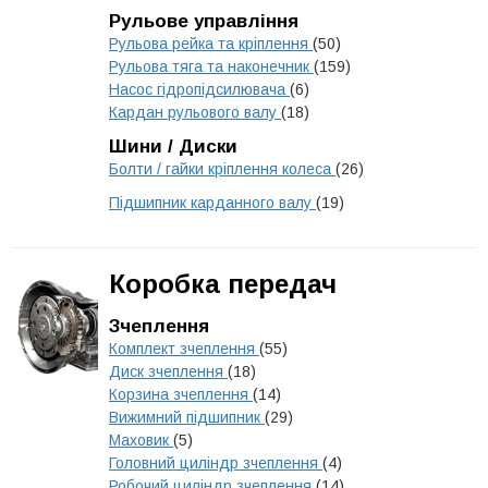
Рульове управління
Рульова рейка та кріплення
(50)
Рульова тяга та наконечник
(159)
Насос гідропідсилювача
(6)
Кардан рульового валу
(18)
Шини / Диски
Болти / гайки кріплення колеса
(26)
Підшипник карданного валу
(19)
Коробка передач
Зчеплення
Комплект зчеплення
(55)
Диск зчеплення
(18)
Корзина зчеплення
(14)
Вижимний підшипник
(29)
Маховик
(5)
Головний циліндр зчеплення
(4)
Робочий циліндр зчеплення
(14)