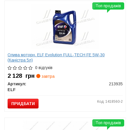
Топ продажів
Олива моторн. ELF Evolution FULL-TECH FE 5W-30
(Каністра 5л)
0 відгуків
2 128
грн
завтра
Артикул:
213935
ELF
Код: 1418560-2
ПРИДБАТИ
Топ продажів