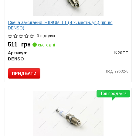
Свеча зажигания IRIDIUM TT (4-х. местн. уп.) (пр-во
DENSO)
0 відгуків
511
грн
сьогодні
Артикул:
IK20TT
DENSO
Код: 99632-6
ПРИДБАТИ
Топ продажів