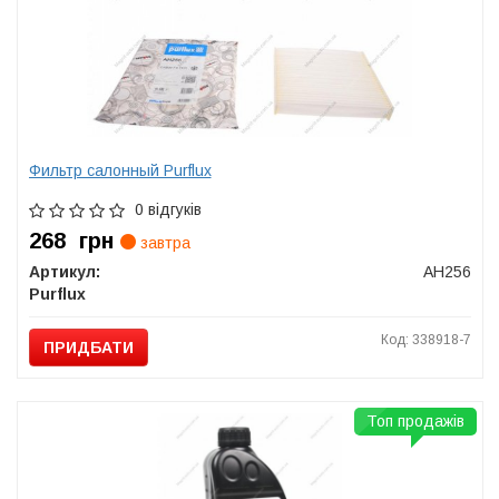
Фильтр салонный Purflux
0 відгуків
268
грн
завтра
Артикул:
AH256
Purflux
Код: 338918-7
ПРИДБАТИ
Топ продажів