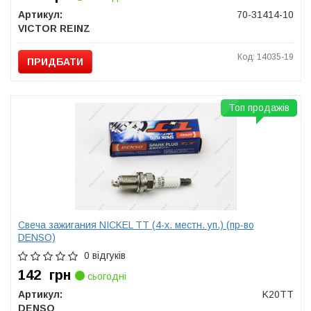
Артикул:
70-31414-10
VICTOR REINZ
Код: 14035-19
ПРИДБАТИ
Топ продажів
Свеча зажигания NICKEL TT (4-х. местн. уп.) (пр-во
DENSO)
0 відгуків
142
грн
сьогодні
Артикул:
K20TT
DENSO