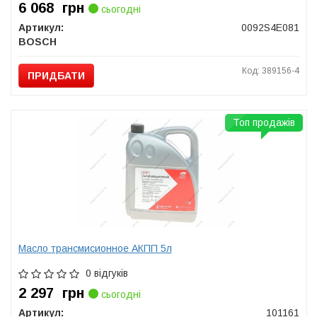
6 068
грн
сьогодні
Артикул:
0092S4E081
BOSCH
Код: 389156-4
ПРИДБАТИ
Топ продажів
Масло трансмисионное АКПП 5л
0 відгуків
2 297
грн
сьогодні
Артикул:
101161