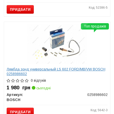
Код: 52386-5
ПРИДБАТИ
Топ продажів
Лямбда зонд универсальный LS 602 FORD/MB/VW BOSCH
0258986602
0 відгуків
1 980
грн
сьогодні
Артикул:
0258986602
BOSCH
Код: 5642-3
ПРИДБАТИ