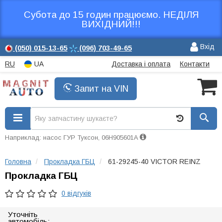
Субота до 15 годин працюємо. НЕДІЛЯ
ВИХІДНИЙ!!!
Вхід
(050)
015-13-65
(096)
703-49-65
RU
UA
Доставка і оплата
Контакти
Запит на VIN
Наприклад: насос ГУР Туксон, 06H905601A
Головна
Прокладка ГБЦ
61-29245-40 VICTOR REINZ
Прокладка ГБЦ
0 відгуків
Уточніть
автомобіль: