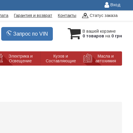
Вход
лата
Гарантия и возврат
Контакты
Статус заказа
В вашей корзине
Запрос по VIN
0 товаров
на
0 грн
Электрика и
Кузов и
Масла и
Освещение
Составляющие
автохимия