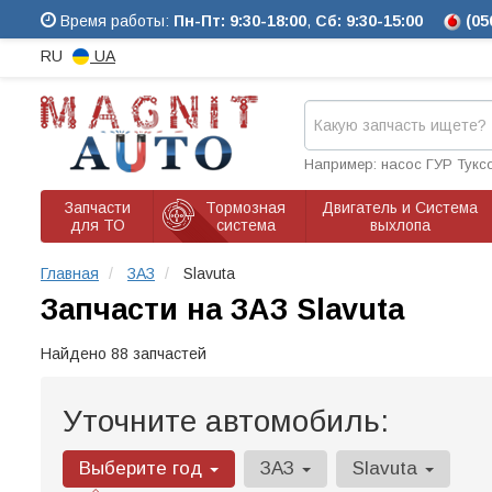
Время работы:
Пн-Пт: 9:30-18:00
,
Сб: 9:30-15:00
(05
RU
UA
Например: насос ГУР Тукс
Запчасти
Тормозная
Двигатель и Система
для ТО
система
выхлопа
Главная
ЗАЗ
Slavuta
Запчасти на ЗАЗ Slavuta
Найдено 88 запчастей
Уточните автомобиль:
Выберите год
ЗАЗ
Slavuta