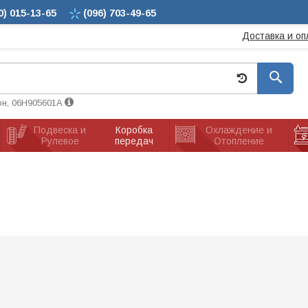
0)
015-13-65
(096)
703-49-65
Доставка и оп
он, 06H905601A
Подвеска и
Коробка
Охлаждение и
Рулевое
передач
Отопление