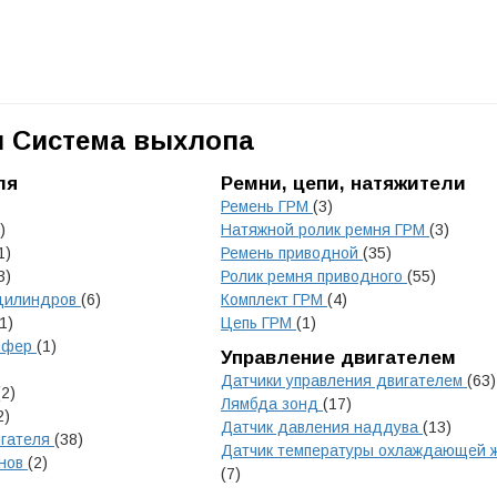
и Система выхлопа
ля
Ремни, цепи, натяжители
Ремень ГРМ
(3)
)
Натяжной ролик ремня ГРМ
(3)
1)
Ремень приводной
(35)
3)
Ролик ремня приводного
(55)
 цилиндров
(6)
Комплект ГРМ
(4)
1)
Цепь ГРМ
(1)
емфер
(1)
Управление двигателем
Датчики управления двигателем
(63)
(2)
Лямбда зонд
(17)
2)
Датчик давления наддува
(13)
игателя
(38)
Датчик температуры охлаждающей 
анов
(2)
(7)