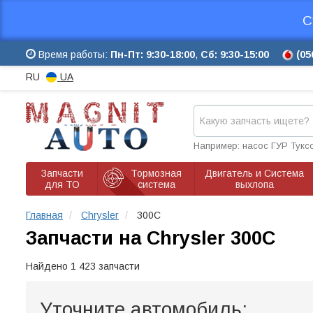
С
Время работы:
Пн-Пт: 9:30-18:00
,
Сб: 9:30-15:00
(05
RU
UA
Например: насос ГУР Тукс
Запчасти
Тормозная
Двигатель и Система
для ТО
система
выхлопа
Главная
Chrysler
300C
Запчасти на Chrysler 300C
Найдено 1 423 запчасти
Уточните автомобиль: