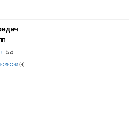
редач
ПП
КПП
(22)
ансмиссии
(4)