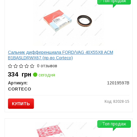
Топ продаж
Сальник дифференциала FORD/VAG 40X55X8 ACM
B1BASLDRWX67 (пр-во Corteco)
0 отзывов
334
грн
сегодня
Артикул:
12019597B
CORTECO
Код: 82028-15
КУПИТЬ
Топ продаж