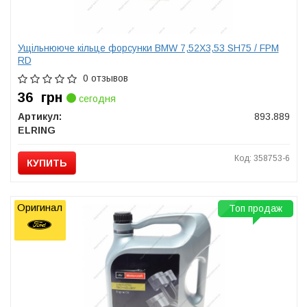
Ущільнююче кільце форсунки BMW 7,52X3,53 SH75 / FPM
RD
0 отзывов
36
грн
сегодня
Артикул:
893.889
ELRING
Код: 358753-6
КУПИТЬ
Оригинал
Топ продаж