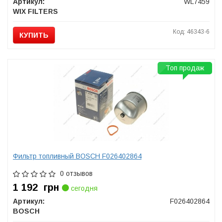
Артикул:
WL7459
WIX FILTERS
Код: 46343-6
КУПИТЬ
Топ продаж
Фильтр топливный BOSCH F026402864
0 отзывов
1 192
грн
сегодня
Артикул:
F026402864
BOSCH