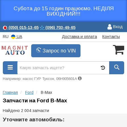
Субота до 15 годин працюємо. НЕДІЛЯ
ВИХІДНИЙ!!!
Вход
(050)
015-13-65
(096)
703-49-65
RU
UA
Доставка и оплата
Контакты
Запрос по VIN
Например: насос ГУР Туксон, 06H905601A
Главная
Ford
B-Max
Запчасти на Ford B-Max
Найдено 2 004 запчасти
Уточните автомобиль: