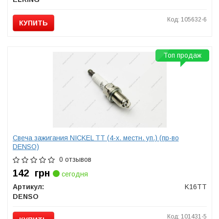
Код: 105632-6
КУПИТЬ
Топ продаж
Свеча зажигания NICKEL TT (4-х. местн. уп.) (пр-во
DENSO)
0 отзывов
142
грн
сегодня
Артикул:
K16TT
DENSO
Код: 101431-5