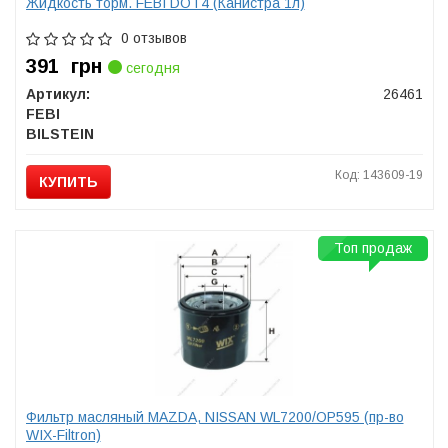
Жидкость торм. FEBI DOT4 (Канистра 1л)
0 отзывов
391
грн
сегодня
Артикул:
26461
FEBI
BILSTEIN
Код: 143609-19
КУПИТЬ
Топ продаж
Фильтр масляный MAZDA, NISSAN WL7200/OP595 (пр-во
WIX-Filtron)