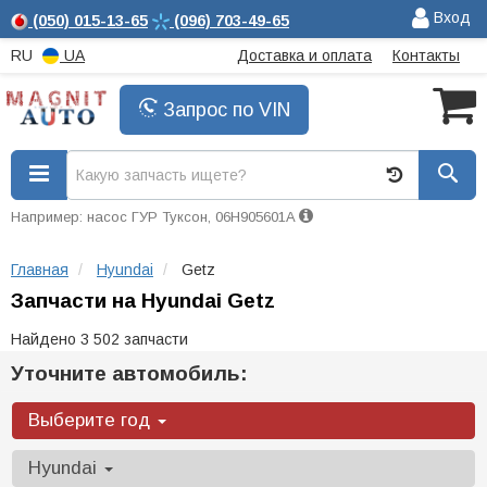
Вход
(050)
015-13-65
(096)
703-49-65
RU
UA
Доставка и оплата
Контакты
Запрос по VIN
Например: насос ГУР Туксон, 06H905601A
Главная
Hyundai
Getz
Запчасти на Hyundai Getz
Найдено 3 502 запчасти
Уточните автомобиль:
Выберите год
Hyundai