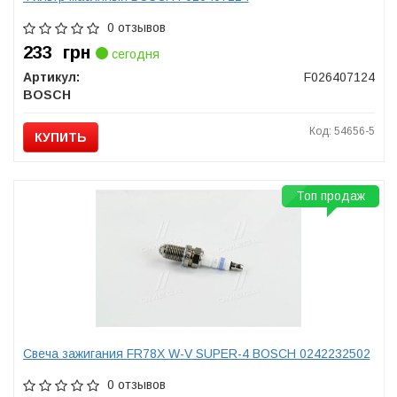
0 отзывов
233
грн
сегодня
Артикул:
F026407124
BOSCH
Код: 54656-5
КУПИТЬ
Топ продаж
Свеча зажигания FR78X W-V SUPER-4 BOSCH 0242232502
0 отзывов