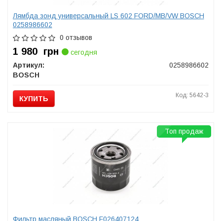
Лямбда зонд универсальный LS 602 FORD/MB/VW BOSCH
0258986602
0 отзывов
1 980
грн
сегодня
Артикул:
0258986602
BOSCH
Код: 5642-3
КУПИТЬ
Топ продаж
Фильтр масляный BOSCH F026407124