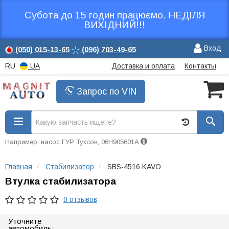
Субота до 15 годин працюємо. НЕДІЛЯ
ВИХІДНИЙ!!!
Вход
(050)
015-13-65
(096)
703-49-65
RU
UA
Доставка и оплата
Контакты
Запрос по VIN
Например: насос ГУР Туксон, 06H905601A
Главная
Стабилизатор
SBS-4516 KAVO
Втулка стабилизатора
0 отзывов
Уточните
автомобиль: