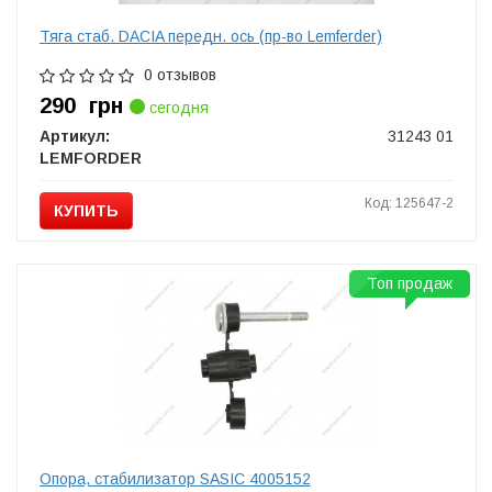
Тяга стаб. DACIA передн. ось (пр-во Lemferder)
0 отзывов
290
грн
сегодня
Артикул:
31243 01
LEMFORDER
Код: 125647-2
КУПИТЬ
Топ продаж
Опора, стабилизатор SASIC 4005152