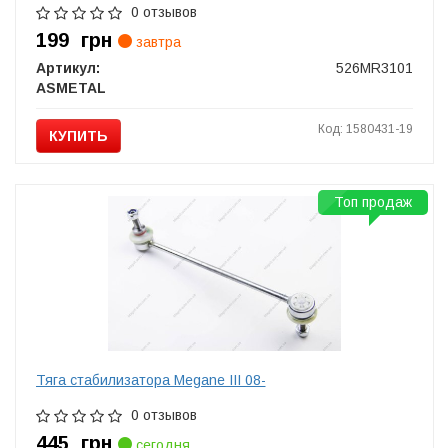
0 отзывов
199
грн
завтра
Артикул:
526MR3101
ASMETAL
Код: 1580431-19
КУПИТЬ
Топ продаж
Тяга cтабилизатора Megane III 08-
0 отзывов
445
грн
сегодня