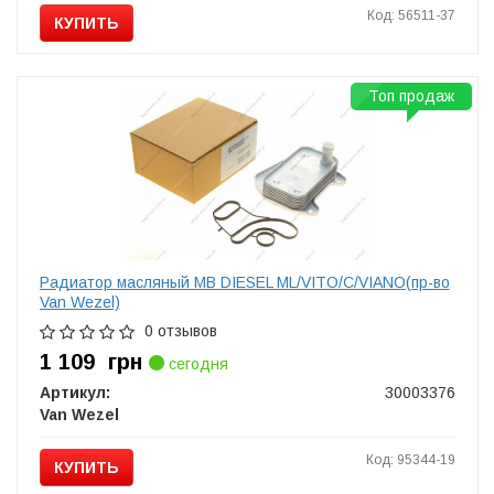
Код: 56511-37
КУПИТЬ
Топ продаж
Радиатор масляный MB DIESEL ML/VITO/C/VIANO(пр-во
Van Wezel)
0 отзывов
1 109
грн
сегодня
Артикул:
30003376
Van Wezel
Код: 95344-19
КУПИТЬ