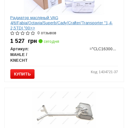
Радиатор масляный VAG
4/6/Fabia/Octavia/Superb/Cady/Crafter/Transporter "1,4-
2,5TDI "00>>
0 отзывов
1 527
грн
сегодня
Артикул:
="CLC163000S"
MAHLE /
KNECHT
Код: 1434721-37
КУПИТЬ