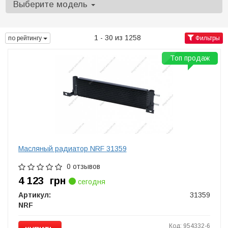
Выберите модель
1 - 30 из 1258
по рейтингу
Фильтры
Топ продаж
Масляный радиатор NRF 31359
0 отзывов
4 123
грн
сегодня
Артикул:
31359
NRF
Код: 954332-6