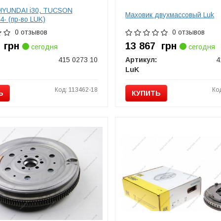
HYUNDAI i30, TUCSON
Маховик двухмассовый Luk
4- (пр-во LUK)
0 отзывов
0 отзывов
0
грн
13 867
грн
сегодня
сегодня
415 0273 10
Артикул:
4
LuK
Код: 113462-18
Ко
Ь
КУПИТЬ