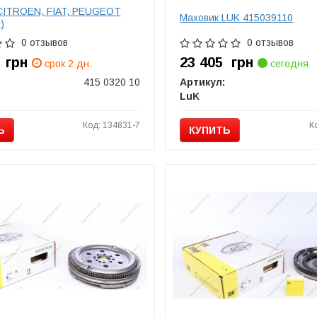
CITROEN, FIAT, PEUGEOT
Маховик LUK 415039110
)
0 отзывов
0 отзывов
6
грн
23 405
грн
срок 2 дн.
сегодня
415 0320 10
Артикул:
LuK
Код: 134831-7
К
Ь
КУПИТЬ