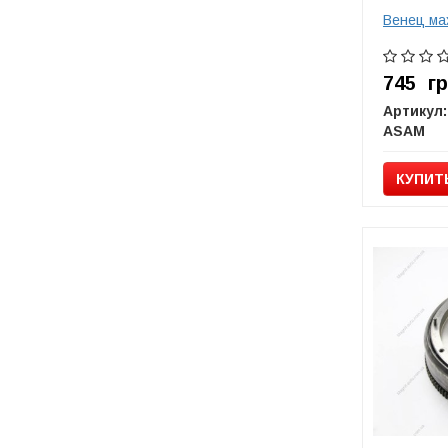
Венец ма
745
г
Артикул:
ASAM
КУПИТ