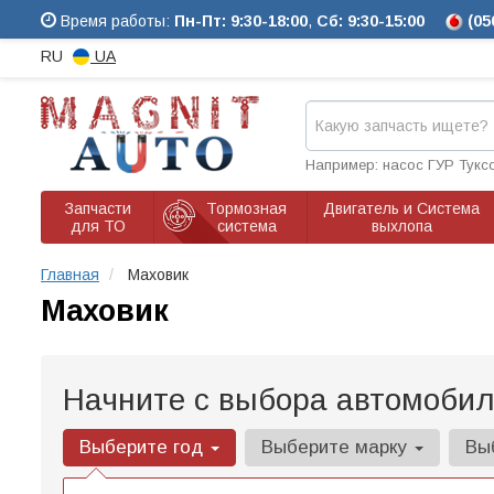
Время работы:
Пн-Пт: 9:30-18:00
,
Сб: 9:30-15:00
(05
RU
UA
Например: насос ГУР Тукс
Запчасти
Тормозная
Двигатель и Система
для ТО
система
выхлопа
Главная
Маховик
Маховик
Начните с выбора автомобил
Выберите год
Выберите марку
Вы