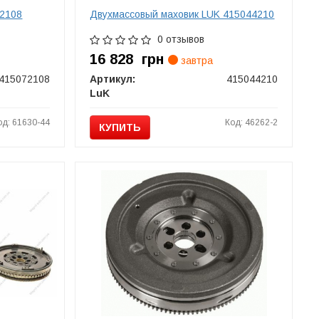
72108
Двухмассовый маховик LUK 415044210
0 отзывов
16 828
грн
завтра
415072108
Артикул:
415044210
LuK
од: 61630-44
Код: 46262-2
КУПИТЬ