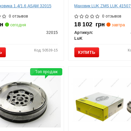
ховика 1.4/1.6 ASAM 32015
Маховик LUK ZMS LUK 4150
0 отзывов
0 отзывов
рн
18 102
грн
сегодня
завтра
32015
Артикул:
LuK
Код: 50539-15
К
Ь
КУПИТЬ
Топ продаж