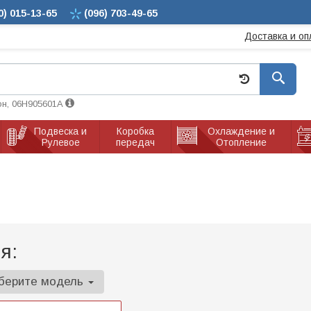
0)
015-13-65
(096)
703-49-65
Доставка и оп
он, 06H905601A
Подвеска и
Коробка
Охлаждение и
Рулевое
передач
Отопление
я:
берите модель