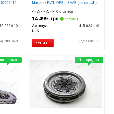
415069410
Маховик FIAT, OPEL, SAAB (пр-во LUK)
0 отзывов
14 499
грн
.
сегодня
15 0694 10
Артикул:
415 0241 10
LuK
од: 280516-3
Код: 148065-3
КУПИТЬ
оп продаж
Топ продаж