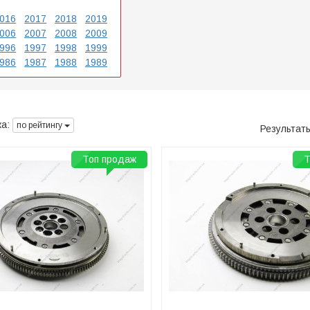
016
2017
2018
2019
006
2007
2008
2009
996
1997
1998
1999
986
1987
1988
1989
а:
по рейтингу
Результат
Топ продаж
Т