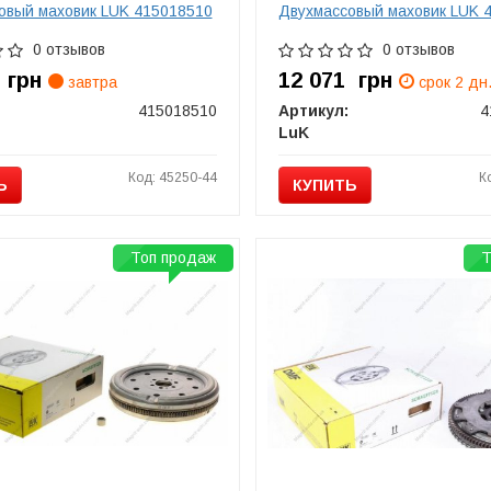
овый маховик LUK 415018510
Двухмассовый маховик LUK 
0 отзывов
0 отзывов
6
грн
12 071
грн
завтра
срок 2 дн
415018510
Артикул:
4
LuK
Код: 45250-44
К
Ь
КУПИТЬ
Топ продаж
Т