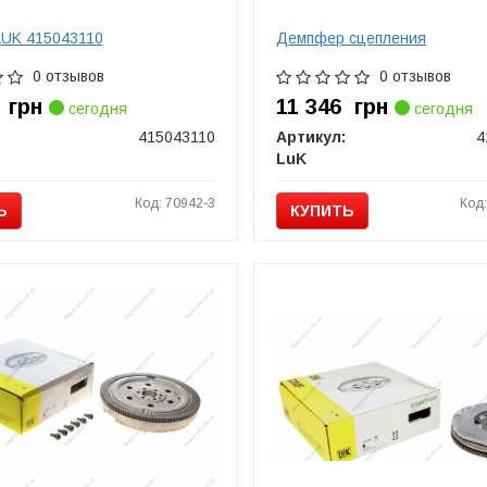
LUK 415043110
Демпфер сцепления
0 отзывов
0 отзывов
8
грн
11 346
грн
сегодня
сегодня
415043110
Артикул:
4
LuK
Код: 70942-3
Код
Ь
КУПИТЬ