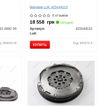
Маховик LUK 415044110
0 отзывов
18 558
грн
сегодня
15 0682 09
Артикул:
415044110
LuK
д: 280620-18
Код: 993375-4
КУПИТЬ