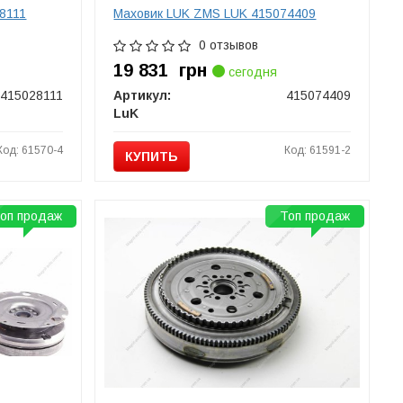
8111
Маховик LUK ZMS LUK 415074409
0 отзывов
19 831
грн
сегодня
415028111
Артикул:
415074409
LuK
Код: 61570-4
Код: 61591-2
КУПИТЬ
оп продаж
Топ продаж