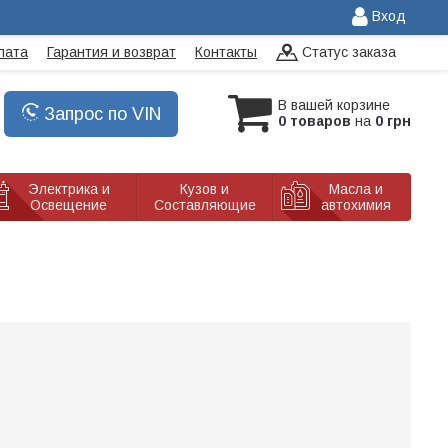
Вход
лата
Гарантия и возврат
Контакты
Статус заказа
В вашей корзине
Запрос по VIN
0 товаров
на
0 грн
Электрика и
Кузов и
Масла и
Освещение
Составляющие
автохимия