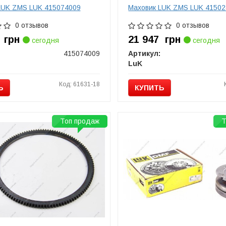
LUK ZMS LUK 415074009
Маховик LUK ZMS LUK 41502
0 отзывов
0 отзывов
2
грн
21 947
грн
сегодня
сегодня
415074009
Артикул:
LuK
Код: 61631-18
Ь
КУПИТЬ
Топ продаж
Т