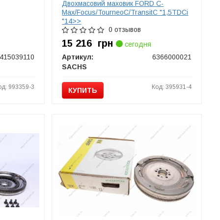
Двохмасовий маховик FORD C-
Max/Focus/TourneoC/TransitC "1,5TDCi
"14>>
0 отзывов
15 216
грн
сегодня
415039110
Артикул:
6366000021
SACHS
од: 993359-3
Код: 395931-4
КУПИТЬ