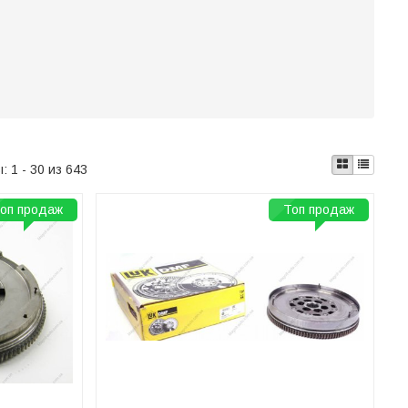
ы:
1 - 30 из 643
оп продаж
Топ продаж