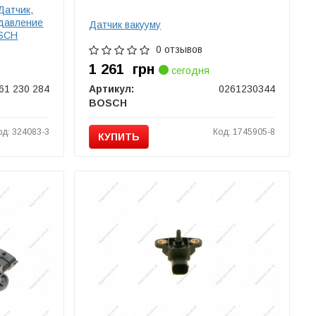
Датчик,
 давление
Датчик вакууму
OSCH
0 отзывов
1 261
грн
сегодня
61 230 284
Артикул:
0261230344
BOSCH
од: 324083-3
Код: 1745905-8
КУПИТЬ