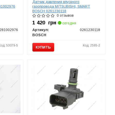
Датчик давления впускного
81002976
газопровода MITSUBISHI, SMART
BOSCH 0261230118
0 отзывов
1 420
грн
сегодня
281002976
Артикул:
0261230118
BOSCH
Код: 53079-5
Код: 2595-2
КУПИТЬ