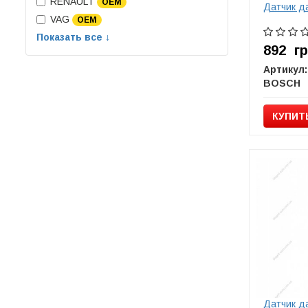
RENAULT
OEM
Датчик д
VAG
OEM
Показать все ↓
892
г
Артикул:
BOSCH
КУПИТ
Датчик д