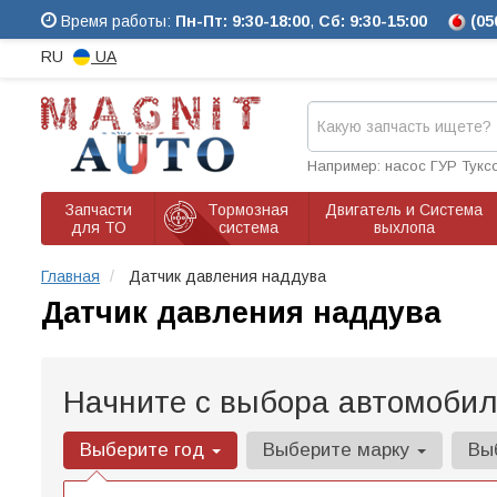
Время работы:
Пн-Пт: 9:30-18:00
,
Сб: 9:30-15:00
(05
RU
UA
Например: насос ГУР Тукс
Запчасти
Тормозная
Двигатель и Система
для ТО
система
выхлопа
Главная
Датчик давления наддува
Датчик давления наддува
Начните с выбора автомобил
Выберите год
Выберите марку
Вы