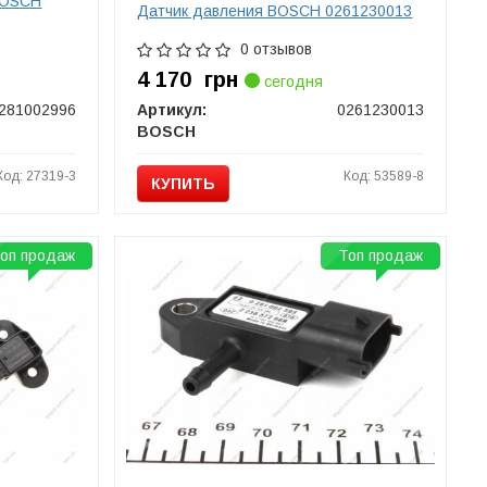
BOSCH
Датчик давления BOSCH 0261230013
0 отзывов
4 170
грн
сегодня
281002996
Артикул:
0261230013
BOSCH
Код: 27319-3
Код: 53589-8
КУПИТЬ
оп продаж
Топ продаж