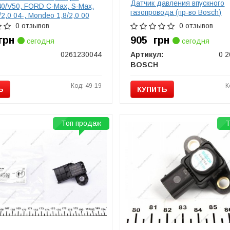
Датчик давления впускного
0/V50, FORD C-Max, S-Max,
газопровода (пр-во Bosch)
/2,0 04-, Mondeo 1,8/2,0 00
261230044
0 отзывов
0 отзывов
грн
905
грн
сегодня
сегодня
0261230044
Артикул:
0 2
BOSCH
Код: 49-19
К
Ь
КУПИТЬ
Топ продаж
Т