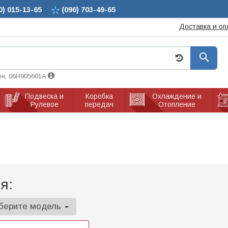
0)
015-13-65
(096)
703-49-65
Доставка и оп
он, 06H905601A
Подвеска и
Коробка
Охлаждение и
Рулевое
передач
Отопление
я:
берите модель