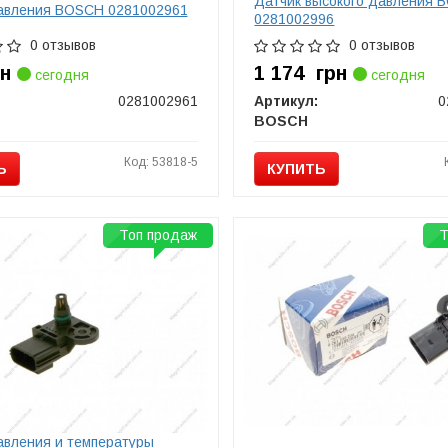
Датчик высокого давления 
авления BOSCH 0281002961
0281002996
0 отзывов
0 отзывов
рн
1 174
грн
сегодня
сегодня
0281002961
Артикул:
0
BOSCH
Код: 53818-5
Ь
КУПИТЬ
Топ продаж
Т
авления и температуры