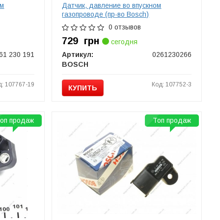
ом
Датчик, давление во впускном
газопроводе (пр-во Bosch)
0 отзывов
729
грн
сегодня
61 230 191
Артикул:
0261230266
BOSCH
д: 107767-19
Код: 107752-3
КУПИТЬ
оп продаж
Топ продаж