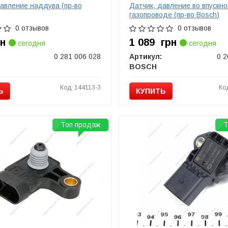
давление наддува (пр-во
Датчик, давление во впускн
газопроводе (пр-во Bosch)
0 отзывов
0 отзывов
рн
1 089
грн
сегодня
сегодня
0 281 006 028
Артикул:
0 2
BOSCH
Код: 144113-3
Ко
Ь
КУПИТЬ
Топ продаж
Т