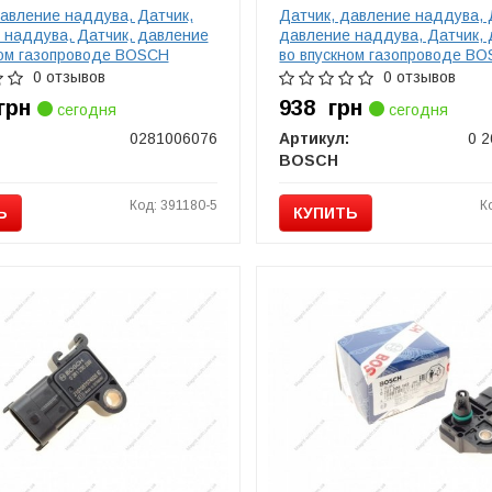
давление наддува, Датчик,
Датчик, давление наддува, 
 наддува, Датчик, давление
давление наддува, Датчик,
ном газопроводе BOSCH
во впускном газопроводе B
76
0261230284
0 отзывов
0 отзывов
грн
938
грн
сегодня
сегодня
0281006076
Артикул:
0 2
BOSCH
Код: 391180-5
К
Ь
КУПИТЬ