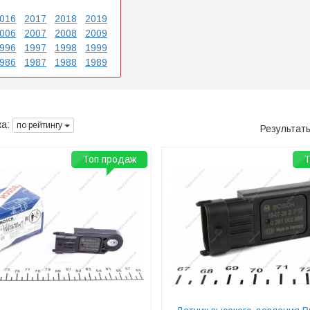
016
2017
2018
2019
006
2007
2008
2009
996
1997
1998
1999
986
1987
1988
1989
а:
по рейтингу
Результат
Топ продаж
Т