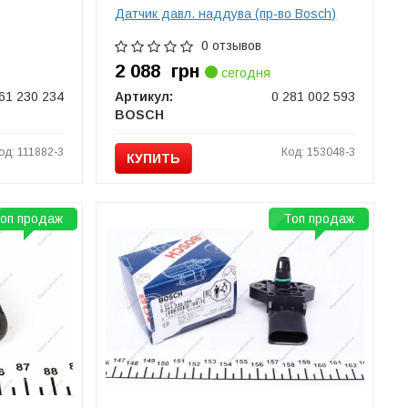
Датчик давл. наддува (пр-во Bosch)
0 отзывов
2 088
грн
сегодня
61 230 234
Артикул:
0 281 002 593
BOSCH
од: 111882-3
Код: 153048-3
КУПИТЬ
оп продаж
Топ продаж