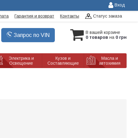
Вход
лата
Гарантия и возврат
Контакты
Статус заказа
В вашей корзине
Запрос по VIN
0 товаров
на
0 грн
Электрика и
Кузов и
Масла и
Освещение
Составляющие
автохимия