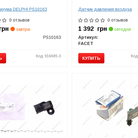
акуума DELPHI PS10163
Датчик давления воздуха
0 отзывов
0 отзывов
грн
1 392
грн
завтра
сегодня
PS10163
Артикул:
FACET
Код: 916685-3
Код
Ь
КУПИТЬ