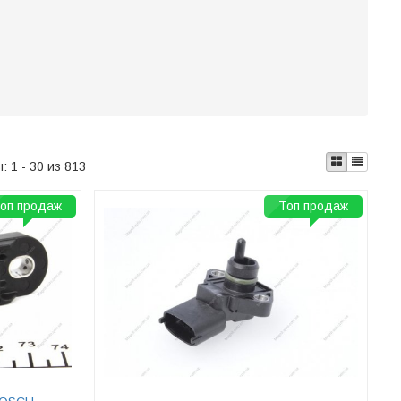
ы:
1 - 30 из 813
оп продаж
Топ продаж