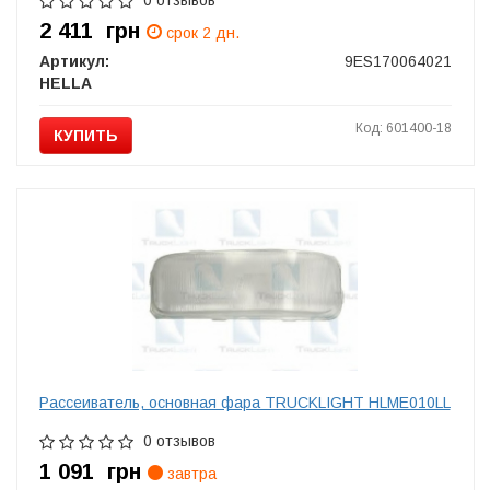
0 отзывов
2 411
грн
срок 2 дн.
Артикул:
9ES170064021
HELLA
Код: 601400-18
КУПИТЬ
Рассеиватель, основная фара TRUCKLIGHT HLME010LL
0 отзывов
1 091
грн
завтра