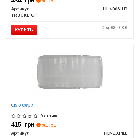
434
грн
завтра
Артикул:
HLIV006LLR
TRUCKLIGHT
Код: 680048-6
КУПИТЬ
Скло фари
0 отзывов
415
грн
завтра
Артикул:
HLME014LL