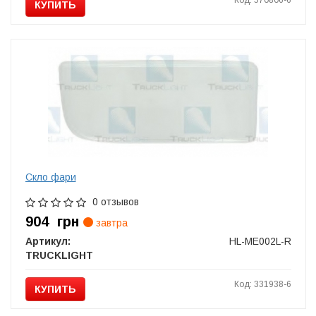
Код: 570806-6
КУПИТЬ
Скло фари
0 отзывов
904
грн
завтра
Артикул:
HL-ME002L-R
TRUCKLIGHT
Код: 331938-6
КУПИТЬ