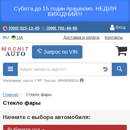
Субота до 15 годин працюємо. НЕДІЛЯ
ВИХІДНИЙ!!!
Вход
(050)
015-13-65
(096)
703-49-65
RU
UA
Доставка и оплата
Контакты
Запрос по VIN
Например: насос ГУР Туксон, 06H905601A
Главная
Стекло фары
Стекло фары
Начните с выбора автомобиля:
Выберите год