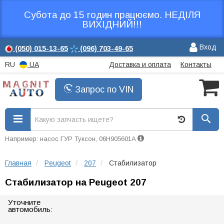
Субота до 15 годин працюємо. НЕДІЛЯ
ВИХІДНИЙ!!!
Вход
(050)
015-13-65
(096)
703-49-65
RU
UA
Доставка и оплата
Контакты
Запрос по VIN
Например: насос ГУР Туксон, 06H905601A
Главная
Peugeot
207
Стабилизатор
Стабилизатор на Peugeot 207
Уточните
автомобиль: