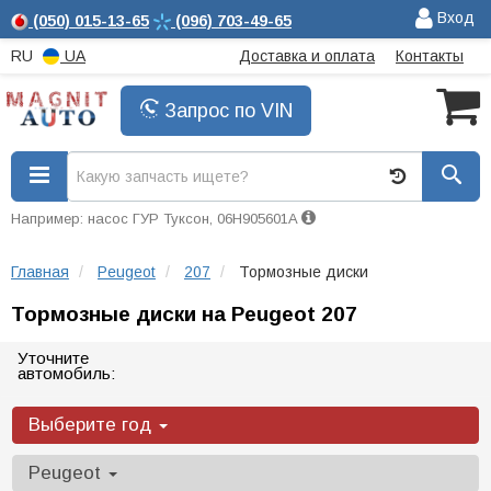
Вход
(050)
015-13-65
(096)
703-49-65
RU
UA
Доставка и оплата
Контакты
Запрос по VIN
Например: насос ГУР Туксон, 06H905601A
Главная
Peugeot
207
Тормозные диски
Тормозные диски на Peugeot 207
Уточните
автомобиль:
Выберите год
Peugeot