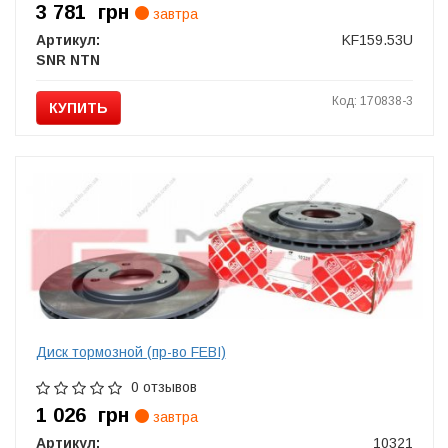
3 781
грн
завтра
Артикул:
KF159.53U
SNR NTN
Код: 170838-3
КУПИТЬ
Диск тормозной (пр-во FEBI)
0 отзывов
1 026
грн
завтра
Артикул:
10321