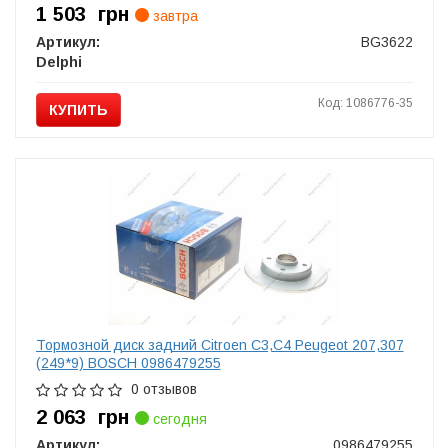
1 503
грн
завтра
Артикул:
BG3622
Delphi
Код: 1086776-35
КУПИТЬ
Тормозной диск задний Citroen C3,C4 Peugeot 207,307
(249*9) BOSCH 0986479255
0 отзывов
2 063
грн
сегодня
Артикул:
0986479255