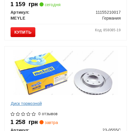
1 159
грн
сегодня
Артикул:
11155210017
MEYLE
Германия
Код: 858085-19
КУПИТЬ
Диск тормозной
0 отзывов
1 258
грн
завтра
Артикул:
23-0555C