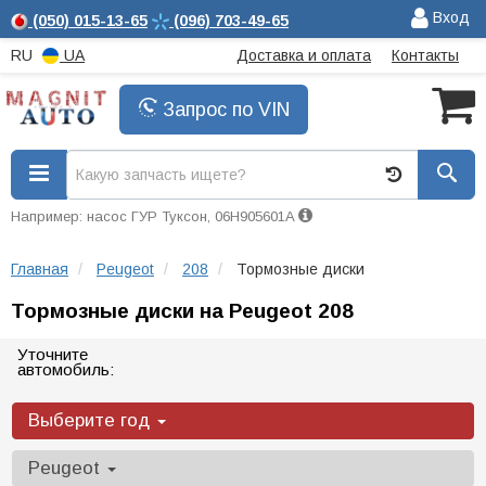
Вход
(050)
015-13-65
(096)
703-49-65
RU
UA
Доставка и оплата
Контакты
Запрос по VIN
Например: насос ГУР Туксон, 06H905601A
Главная
Peugeot
208
Тормозные диски
Тормозные диски на Peugeot 208
Уточните
автомобиль:
Выберите год
Peugeot