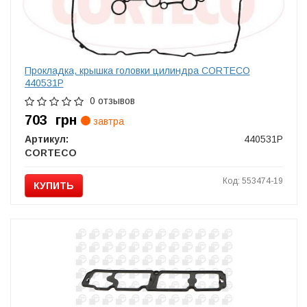
Прокладка, крышка головки цилиндра CORTECO
440531P
0 отзывов
703
грн
завтра
Артикул:
440531P
CORTECO
Код: 553474-19
КУПИТЬ