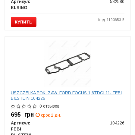
Артикул:
582580
ELRING
Код: 1190853-5
КУПИТЬ
USZCZELKA POK. ZAW. FORD FOCUS 1,6TDCI 11- FEBI
BILSTEIN 104226
0 отзывов
695
грн
срок 2 дн.
Артикул:
104226
FEBI