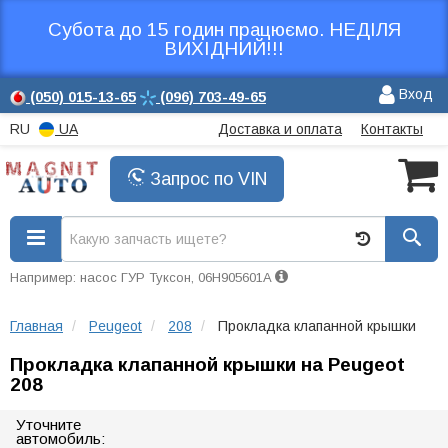
Субота до 15 годин працюємо. НЕДІЛЯ
ВИХІДНИЙ!!!
Вход
(050)
015-13-65
(096)
703-49-65
RU
UA
Доставка и оплата
Контакты
Запрос по VIN
Например: насос ГУР Туксон, 06H905601A
Главная
Peugeot
208
Прокладка клапанной крышки
Прокладка клапанной крышки на Peugeot
208
Уточните
автомобиль: