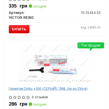
335
грн
сегодня
Артикул:
70-31414-10
VICTOR REINZ
Код: 14035-19
КУПИТЬ
Топ продаж
Герметик Dirko +300 (СЕРЫЙ) 70ML (пр-во Elring)
0 отзывов
286
грн
сегодня