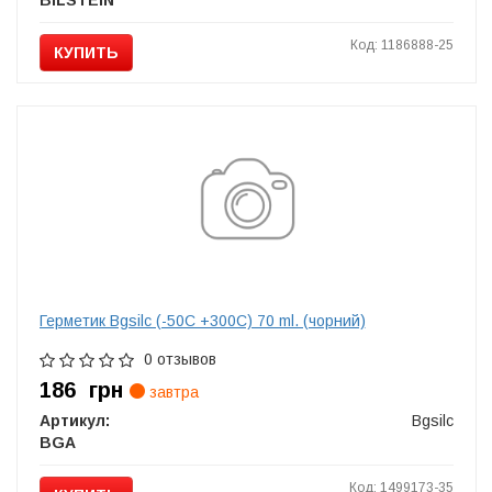
BILSTEIN
Код: 1186888-25
КУПИТЬ
Герметик Bgsilc (-50C +300C) 70 ml. (чорний)
0 отзывов
186
грн
завтра
Артикул:
Bgsilc
BGA
Код: 1499173-35