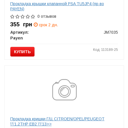
Прокладка крышки клапанной PSA TU5JP4 (пр-во
PAYEN)
0 отзывов
355
грн
срок 2 дн.
Артикул:
JM7035
Payen
Код: 113189-25
КУПИТЬ
Прокладка кришки Г/Ц CITROEN/OPEL/PEUGEOT
\'\'1.2THP EB2 \'\'13>>