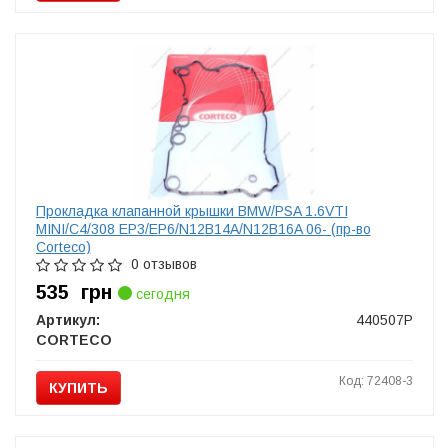
Прокладка клапанной крышки BMW/PSA 1.6VTI
MINI/C4/308 EP3/EP6/N12B14A/N12B16A 06- (пр-во
Corteco)
0 отзывов
535
грн
сегодня
Артикул:
440507P
CORTECO
Код: 72408-3
КУПИТЬ