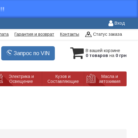
!!
Вход
лата
Гарантия и возврат
Контакты
Статус заказа
В вашей корзине
Запрос по VIN
0 товаров
на
0 грн
Электрика и
Кузов и
Масла и
Освещение
Составляющие
автохимия