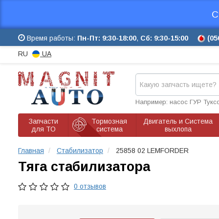
С
Время работы:
Пн-Пт: 9:30-18:00
,
Сб: 9:30-15:00
(05
RU
UA
Например: насос ГУР Тукс
Запчасти
Тормозная
Двигатель и Система
для ТО
система
выхлопа
Главная
Стабилизатор
25858 02 LEMFORDER
Тяга стабилизатора
0 отзывов