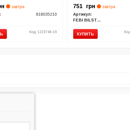
рн
751
грн
завтра
завтра
:
818035210
Артикул:
FEBI BILSTEIN
Код: 1223746-19
Код
ТЬ
КУПИТЬ