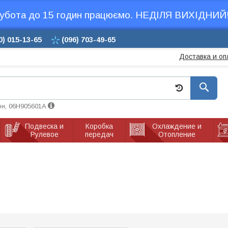
убота до 15 годин працюємо. НЕДІЛЯ ВИХІДНИЙ!
0)
015-13-65
(096)
703-49-65
Доставка и оп
он, 06H905601A
Подвеска и
Коробка
Охлаждение и
Рулевое
передач
Отопление