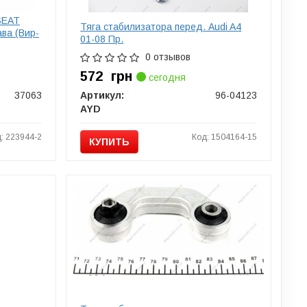
 SEAT
Тяга стабилизатора перед. Audi A4
ава (Вир-
01-08 Пр.
0 отзывов
572
грн
сегодня
37063
Артикул:
96-04123
AYD
: 223944-2
Код: 1504164-15
КУПИТЬ