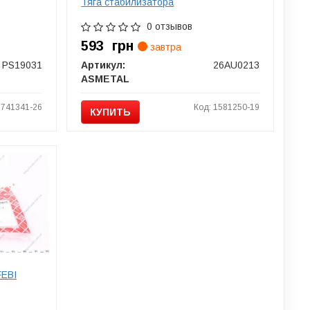
Тяга стабилизатора
0 отзывов
593
грн
завтра
PS19031
Артикул:
26AU0213
ASMETAL
2741341-26
Код: 1581250-19
КУПИТЬ
FEBI