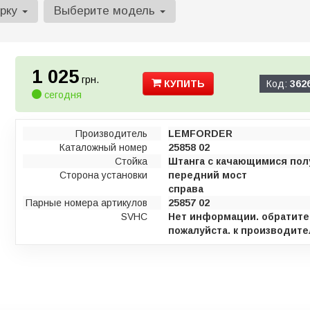
арку
Выберите модель
1 025
грн.
КУПИТЬ
Код:
362
сегодня
Производитель
LEMFORDER
Каталожный номер
25858 02
Стойка
Штанга с качающимися по
Сторона установки
передний мост
справа
Парные номера артикулов
25857 02
SVHC
Нет информации. обратите
пожалуйста. к производите