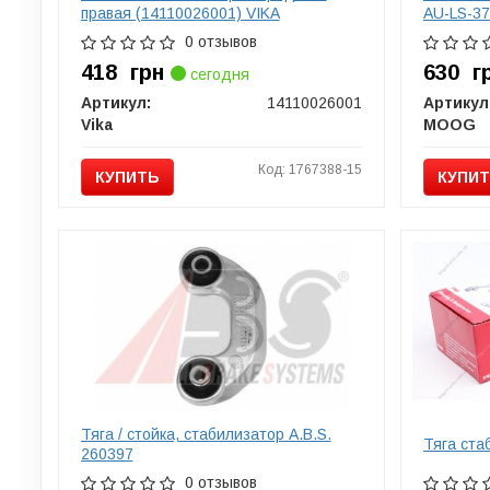
правая (14110026001) VIKA
AU-LS-3
0 отзывов
418
грн
630
г
сегодня
Артикул:
14110026001
Артикул
Vika
MOOG
Код: 1767388-15
КУПИТЬ
КУПИ
Тяга / стойка, стабилизатор A.B.S.
Тяга ста
260397
0 отзывов