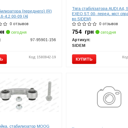
Тяга стабілізатора AUDI A4,
билизатора (переднего) (R)
EXEO ST 00- перед. міст спр
.6-4.2 00-09 (Al
во SIDEM)
0 отзывов
0 отзывов
рн
754
грн
сегодня
сегодня
:
97-95901-156
Артикул:
SIDEM
Код: 1580942-19
Код
ТЬ
КУПИТЬ
тойка, стабилизатор MOOG