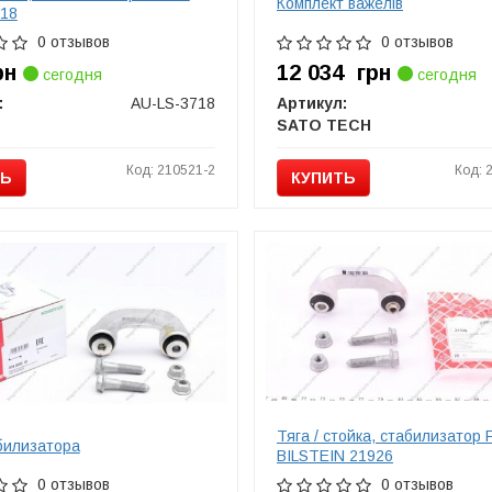
Комплект важелів
718
0 отзывов
0 отзывов
рн
12 034
грн
сегодня
сегодня
:
AU-LS-3718
Артикул:
SATO TECH
Код: 210521-2
Код: 
ТЬ
КУПИТЬ
Тяга / стойка, стабилизатор 
билизатора
BILSTEIN 21926
0 отзывов
0 отзывов