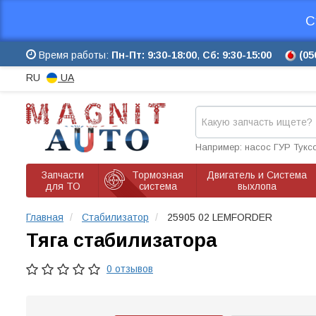
С
Время работы:
Пн-Пт: 9:30-18:00
,
Сб: 9:30-15:00
(05
RU
UA
Например: насос ГУР Тукс
Запчасти
Тормозная
Двигатель и Система
для ТО
система
выхлопа
Главная
Стабилизатор
25905 02 LEMFORDER
Тяга стабилизатора
0 отзывов