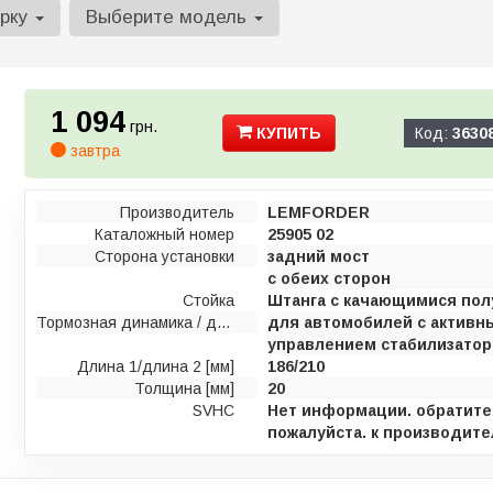
арку
Выберите модель
1 094
грн.
КУПИТЬ
Код:
3630
завтра
Производитель
LEMFORDER
Каталожный номер
25905 02
Сторона установки
задний мост
с обеих сторон
Стойка
Штанга с качающимися по
Тормозная динамика / динамика движения
для автомобилей с активн
управлением стабилизато
Длина 1/длина 2 [мм]
186/210
Толщина [мм]
20
SVHC
Нет информации. обратите
пожалуйста. к производите