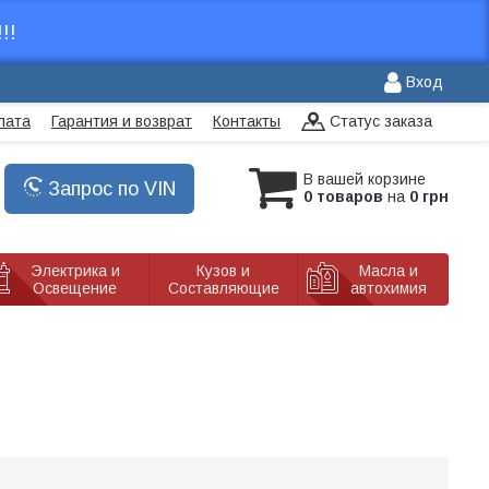
!!
Вход
лата
Гарантия и возврат
Контакты
Статус заказа
В вашей корзине
Запрос по VIN
0 товаров
на
0 грн
Электрика и
Кузов и
Масла и
Освещение
Составляющие
автохимия