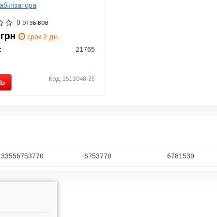
абілізатора
0 отзывов
4
грн
срок 2 дн.
:
21765
Код: 1512048-25
ТЬ
33556753770
6753770
6781539