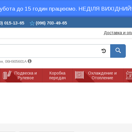
убота до 15 годин працюємо. НЕДІЛЯ ВИХІДНИЙ!
0)
015-13-65
(096)
703-49-65
Доставка и оп
он, 06H905601A
Подвеска и
Коробка
Охлаждение и
Рулевое
передач
Отопление