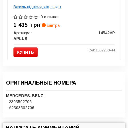
Важіль підвіски, лів, задн
0 отзывов
1 435
грн
завтра
Артикул:
14542AP
APLUS
Код: 1552250-44
КУПИТЬ
ОРИГИНАЛЬНЫЕ НОМЕРА
MERCEDES-BENZ:
2303502706
A2303502706
НАПИСАТЬ КОММЕНТАРИЙ