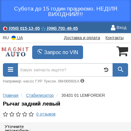
Субота до 15 годин працюємо. НЕДІЛЯ
ВИХІДНИЙ!!!
Вход
(050)
015-13-65
(096)
703-49-65
RU
UA
Доставка и оплата
Контакты
Запрос по VIN
Например: насос ГУР Туксон, 06H905601A
Главная
Стабилизатор
30431 01 LEMFORDER
Рычаг задний левый
0 отзывов
Уточните
автомобиль: