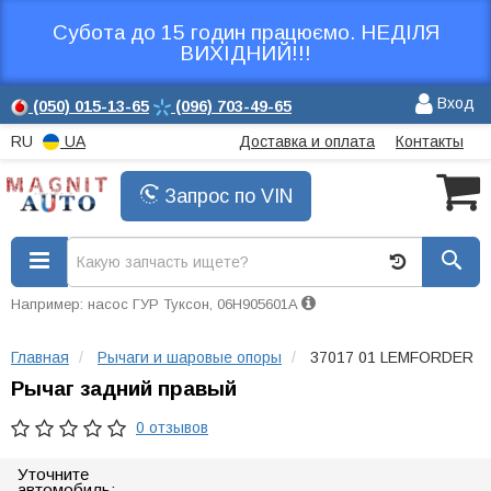
Субота до 15 годин працюємо. НЕДІЛЯ
ВИХІДНИЙ!!!
Вход
(050)
015-13-65
(096)
703-49-65
RU
UA
Доставка и оплата
Контакты
Запрос по VIN
Например: насос ГУР Туксон, 06H905601A
Главная
Рычаги и шаровые опоры
37017 01 LEMFORDER
Рычаг задний правый
0 отзывов
Уточните
автомобиль: