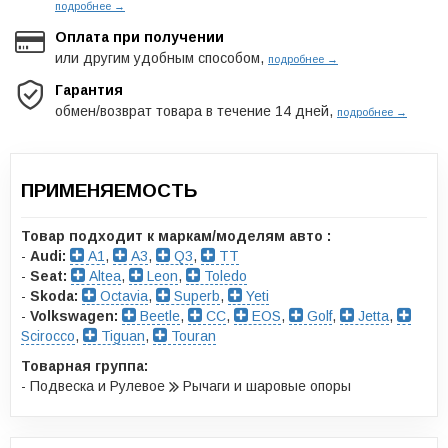
подробнее →
Оплата при получении
или другим удобным способом,
подробнее →
Гарантия
обмен/возврат товара в течение 14 дней,
подробнее →
ПРИМЕНЯЕМОСТЬ
Товар подходит к маркам/моделям авто :
-
Audi:
A1
,
A3
,
Q3
,
TT
-
Seat:
Altea
,
Leon
,
Toledo
-
Skoda:
Octavia
,
Superb
,
Yeti
-
Volkswagen:
Beetle
,
CC
,
EOS
,
Golf
,
Jetta
,
Scirocco
,
Tiguan
,
Touran
Товарная группа:
- Подвеска и Рулевое
Рычаги и шаровые опоры