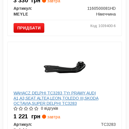
3 330
грн
завтра
Артикул:
1160500081HD
MEYLE
Німеччина
Код: 1039400-6
ПРИДБАТИ
WAHACZ DELPHI TC3283 TYг PRAWY AUDI
A1,A3,SEAT ALTEA,LEON,TOLEDO III,SKODA
OCTAVIA,SUPER DELPHI TC3283
0 відгуків
1 221
грн
завтра
Артикул:
TC3283