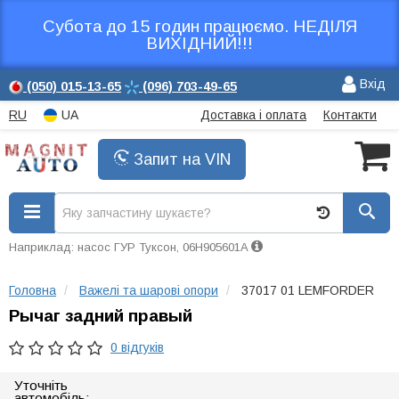
Субота до 15 годин працюємо. НЕДІЛЯ
ВИХІДНИЙ!!!
Вхід
(050)
015-13-65
(096)
703-49-65
RU
UA
Доставка і оплата
Контакти
Запит на VIN
Наприклад: насос ГУР Туксон, 06H905601A
Головна
Важелі та шарові опори
37017 01 LEMFORDER
Рычаг задний правый
0 відгуків
Уточніть
автомобіль: