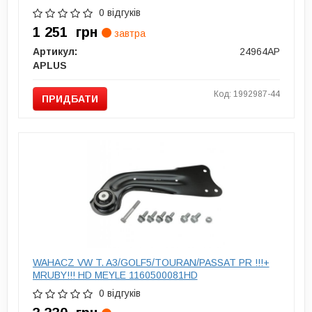
0 відгуків
1 251
грн
завтра
Артикул:
24964AP
APLUS
Код: 1992987-44
ПРИДБАТИ
WAHACZ VW T. A3/GOLF5/TOURAN/PASSAT PR !!!+
МRUBY!!! HD MEYLE 1160500081HD
0 відгуків