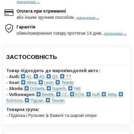
докладніше →
Оплата при отриманні
або іншим зручним способом,
докладніше →
Гарантія
обмін/повернення товару протягом 14 днів,
докладніше →
ЗАСТОСОВНІСТЬ
Товар підходить до марок/моделей авто :
-
Audi:
A1
,
A3
,
Q3
,
TT
-
Seat:
Altea
,
Leon
,
Toledo
-
Skoda:
Octavia
,
Superb
,
Yeti
-
Volkswagen:
Beetle
,
CC
,
EOS
,
Golf
,
Jetta
,
Scirocco
,
Tiguan
,
Touran
Товарна група:
- Підвіска і Рульове
Важелі та шарові опори