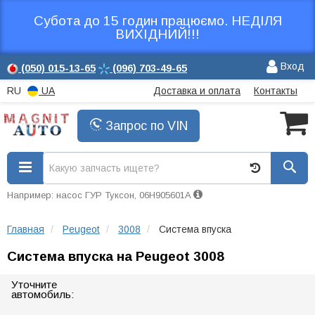
Субота до 15 годин працюємо. НЕДІЛЯ
ВИХІДНИЙ!!!
Вход
(050)
015-13-65
(096)
703-49-65
RU
UA
Доставка и оплата
Контакты
Запрос по VIN
Например: насос ГУР Туксон, 06H905601A
Главная
Peugeot
3008
Система впуска
Система впуска на Peugeot 3008
Уточните
автомобиль: