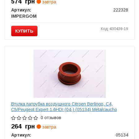
574
грн
завтра
Артикул:
222328
IMPERGOM
Код: 430439-19
КУПИТЬ
Втулка патрубка воздушного Citroen Berlingo, C4,
C5/Peugeot Expert 1.6HDI (04-) (05134) Metalcaucho
0 отзывов
264
грн
завтра
Артикул:
05134