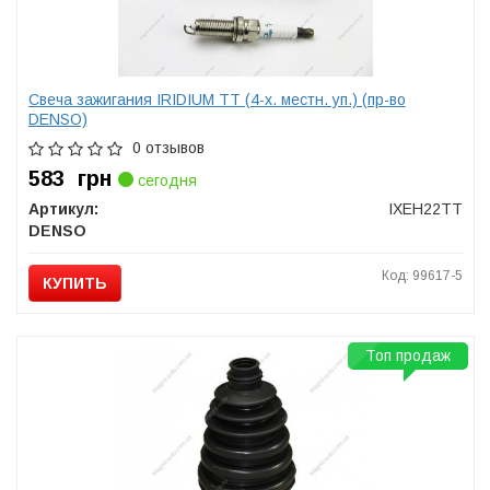
Свеча зажигания IRIDIUM TT (4-х. местн. уп.) (пр-во
DENSO)
0 отзывов
583
грн
сегодня
Артикул:
IXEH22TT
DENSO
Код: 99617-5
КУПИТЬ
Топ продаж