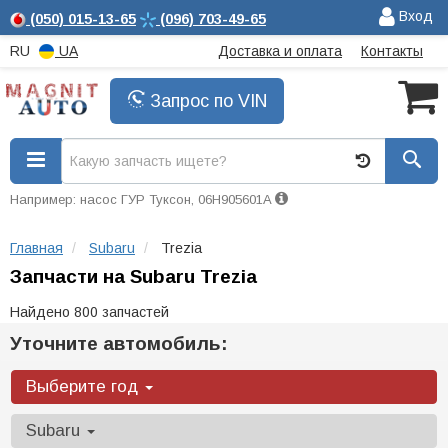
Вход
(050)
015-13-65
(096)
703-49-65
RU
UA
Доставка и оплата
Контакты
Запрос по VIN
Например: насос ГУР Туксон, 06H905601A
Главная
Subaru
Trezia
Запчасти на Subaru Trezia
Найдено 800 запчастей
Уточните автомобиль:
Выберите год
Subaru