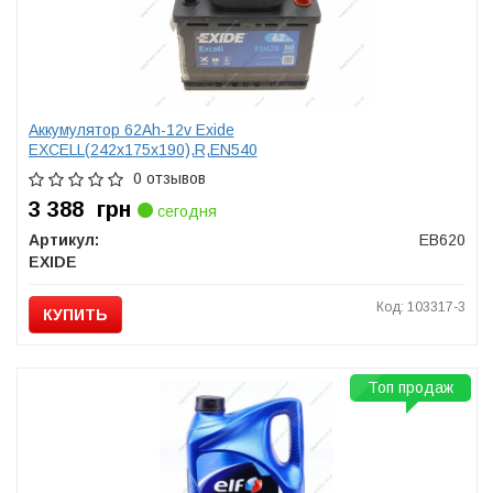
Аккумулятор 62Ah-12v Exide
EXCELL(242х175х190),R,EN540
0 отзывов
3 388
грн
сегодня
Артикул:
EB620
EXIDE
Код: 103317-3
КУПИТЬ
Топ продаж