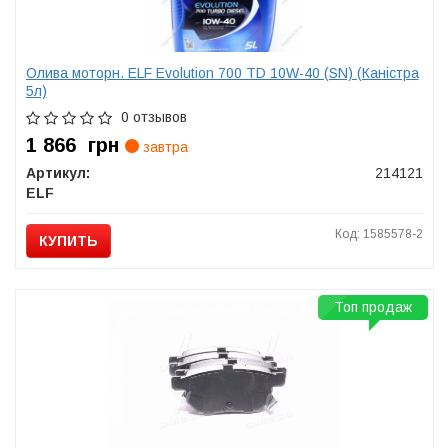
Олива моторн. ELF Evolution 700 TD 10W-40 (SN) (Каністра
5л)
0 отзывов
1 866
грн
завтра
Артикул:
214121
ELF
Код: 1585578-2
КУПИТЬ
Топ продаж