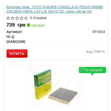
Колодка торм. TOYOTA AURIS,COROLLA,IQ,PRIUS,URBAN
CRUISER,YARIS 1.0I-1.8I 16V 07.01- задн. (пр-во SA
0 отзывов
739
грн
сегодня
Артикул:
SP2094
Hi-Q
(SANGSIN)
Код: 72097-5
КУПИТЬ
Топ продаж