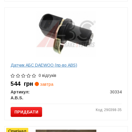
Датчик АБС DAEWOO (пр-во ABS)
0 відгуків
544
грн
завтра
Артикул:
30334
A.B.S.
Код: 290398-35
ПРИДБАТИ
Оригінал