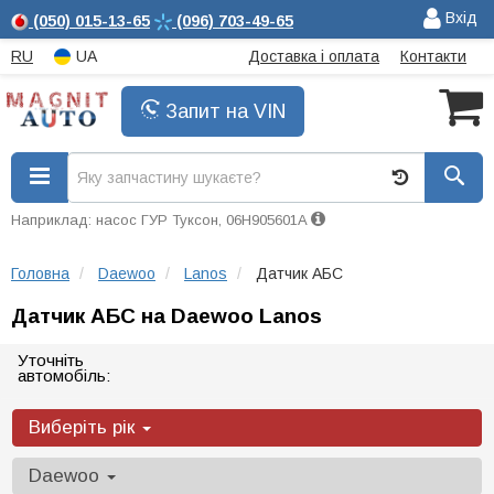
Вхід
(050)
015-13-65
(096)
703-49-65
RU
UA
Доставка і оплата
Контакти
Запит на VIN
Наприклад: насос ГУР Туксон, 06H905601A
Головна
Daewoo
Lanos
Датчик АБС
Датчик АБС на Daewoo Lanos
Уточніть
автомобіль:
Виберіть рік
Daewoo