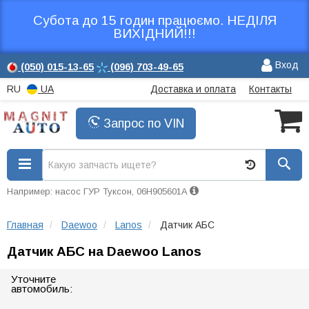
Субота до 15 годин працюємо. НЕДІЛЯ
ВИХІДНИЙ!!!
Вход
(050)
015-13-65
(096)
703-49-65
RU
UA
Доставка и оплата
Контакты
Запрос по VIN
Например: насос ГУР Туксон, 06H905601A
Главная
Daewoo
Lanos
Датчик АБС
Датчик АБС на Daewoo Lanos
Уточните
автомобиль: