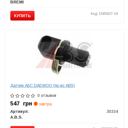
BREMI
Код: 1585827-19
КУПИТЬ
Датчик АБС DAEWOO (пр-во ABS)
0 отзывов
547
грн
завтра
Артикул:
30334
A.B.S.