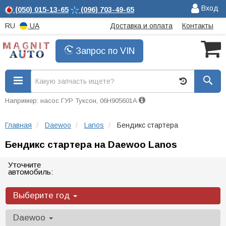
Вход
(050)
015-13-65
(096)
703-49-65
RU
UA
Доставка и оплата
Контакты
Запрос по VIN
Например: насос ГУР Туксон, 06H905601A
Главная
Daewoo
Lanos
Бендикс стартера
Бендикс стартера на Daewoo Lanos
Уточните
автомобиль:
Выберите год
Daewoo