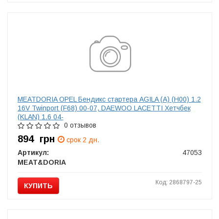
MEATDORIA OPEL Бендикс стартера AGILA (A) (H00) 1.2
16V Twinport (F68) 00-07, DAEWOO LACETTI Хетчбек
(KLAN) 1.6 04-
0 отзывов
894
грн
срок 2 дн.
Артикул:
47053
MEAT&DORIA
Код: 2868797-25
КУПИТЬ