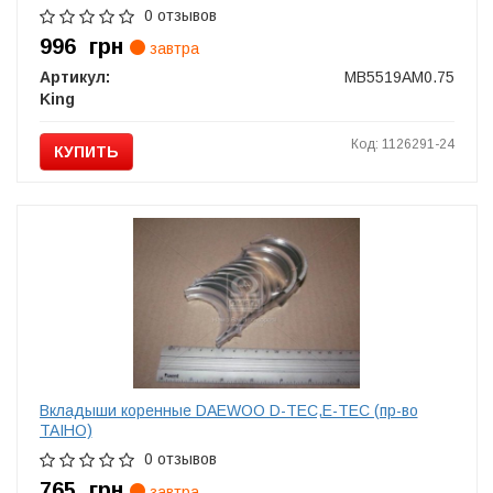
0 отзывов
996
грн
завтра
Артикул:
MB5519AM0.75
King
Код: 1126291-24
КУПИТЬ
Вкладыши коренные DAEWOO D-TEC,E-TEC (пр-во
TAIHO)
0 отзывов
765
грн
завтра