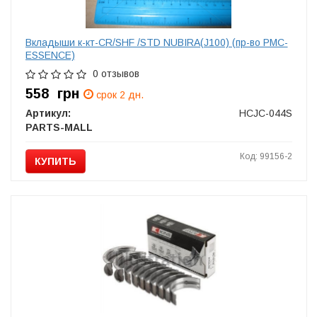
Вкладыши к-кт-CR/SHF /STD NUBIRA(J100) (пр-во PMC-
ESSENCE)
0 отзывов
558
грн
срок 2 дн.
Артикул:
HCJC-044S
PARTS-MALL
Код: 99156-2
КУПИТЬ