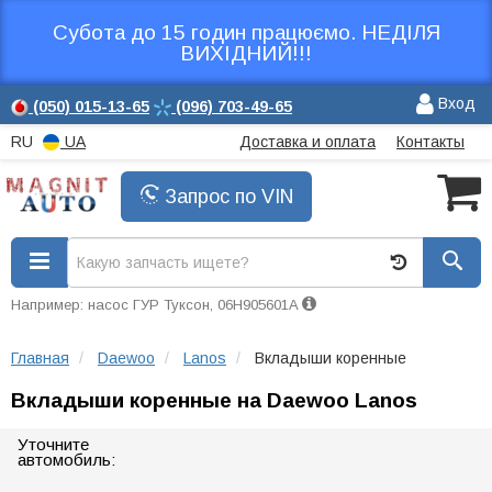
Субота до 15 годин працюємо. НЕДІЛЯ
ВИХІДНИЙ!!!
Вход
(050)
015-13-65
(096)
703-49-65
RU
UA
Доставка и оплата
Контакты
Запрос по VIN
Например: насос ГУР Туксон, 06H905601A
Главная
Daewoo
Lanos
Вкладыши коренные
Вкладыши коренные на Daewoo Lanos
Уточните
автомобиль: