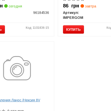
рн
86
грн
сегодня
завтра
96184536
Артикул:
IMPERGOM
Код: 1101836-15
Ко
Ь
КУПИТЬ
пления Ланос /Нексия 8V