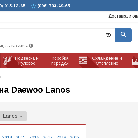
0)
015-13-65
(096)
703-49-65
Доставка и оп
он, 06H905601A
Подвеска и
Коробка
Охлаждение и
Рулевое
передач
Отопление
я
на Daewoo Lanos
Lanos
2014
2015
2016
2017
2018
2019