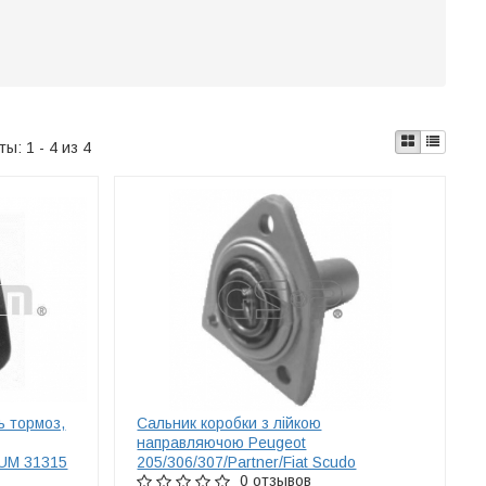
аты:
1 - 4 из 4
ь тормоз,
Сальник коробки з лiйкою
направляючою Peugeot
IUM 31315
205/306/307/Partner/Fiat Scudo
0 отзывов