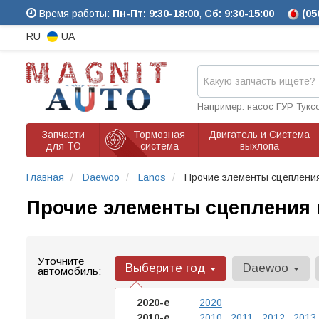
Время работы:
Пн-Пт: 9:30-18:00
,
Сб: 9:30-15:00
(05
RU
UA
Например: насос ГУР Тукс
Запчасти
Тормозная
Двигатель и Система
для ТО
система
выхлопа
Главная
Daewoo
Lanos
Прочие элементы сцеплени
Прочие элементы сцепления 
Уточните
Выберите год
Daewoo
автомобиль:
2020-е
2020
2010-е
2010
2011
2012
2013