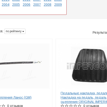
2004
2005
2006
2007
2008
2009
а:
по рейтингу
Результ
Педальные накладка, педал
епления Ланос (GM)
Накладка на педаль, педаль
сцепления ORIGINAL IMPER
0 отзывов
0 отзывов