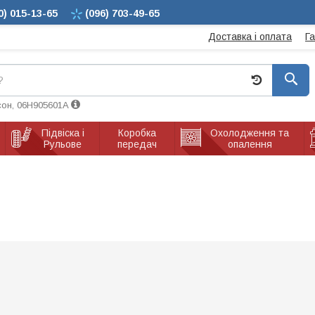
0)
015-13-65
(096)
703-49-65
Доставка і оплата
Г
сон, 06H905601A
Підвіска і
Коробка
Охолодження та
Рульове
передач
опалення