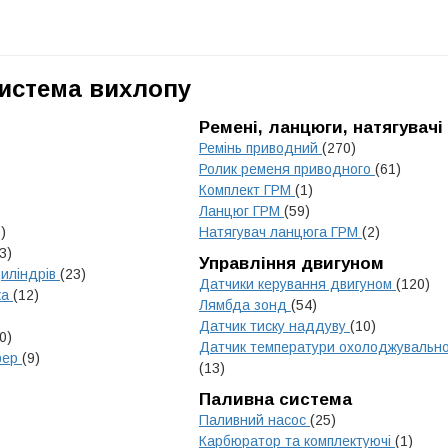
Система вихлопу
Ремені, ланцюги, натягувачі
Ремінь приводний
(270)
Ролик ременя приводного
(61)
Комплект ГРМ
(1)
Ланцюг ГРМ
(59)
)
Натягувач ланцюга ГРМ
(2)
3)
Управління двигуном
циліндрів
(23)
Датчики керування двигуном
(120)
ка
(12)
Лямбда зонд
(54)
Датчик тиску наддуву
(10)
0)
Датчик температури охолоджувально
мфер
(9)
(13)
Паливна система
Паливний насос
(25)
Карбюратор та комплектуючі
(1)