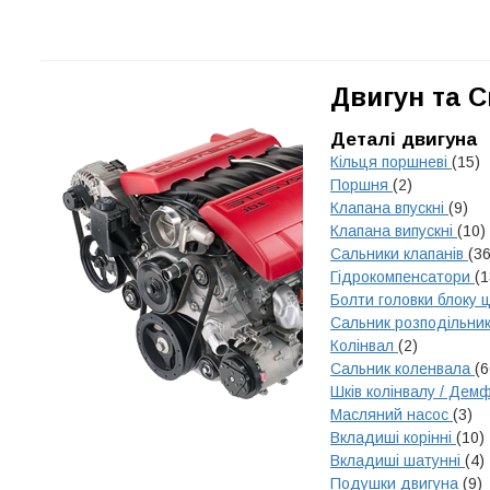
Двигун та 
Деталі двигуна
Кільця поршневі
(15)
Поршня
(2)
Клапана впускні
(9)
Клапана випускні
(10)
Сальники клапанів
(36
Гідрокомпенсатори
(1
Болти головки блоку 
Сальник розподільни
Колінвал
(2)
Сальник коленвала
(6
Шків колінвалу / Де
Масляний насос
(3)
Вкладиші корінні
(10)
Вкладиші шатунні
(4)
Подушки двигуна
(9)