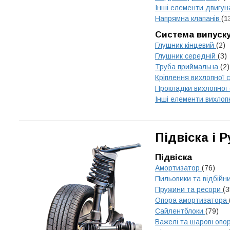
Інші елементи двигу
Напрямна клапанів
(1
Система випуск
Глушник кінцевий
(2)
Глушник середній
(3)
Труба приймальна
(2)
Кріплення вихлопної 
Прокладки вихлопної
Інші елементи вихлоп
Підвіска і 
Підвіска
Амортизатор
(76)
Пильовики та відбійн
Пружини та ресори
(3
Опора амортизатора
Сайлентблоки
(79)
Важелі та шарові опо