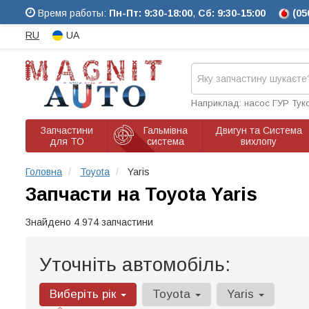
Время работы:
Пн-Пт: 9:30-18:00
,
Сб: 9:30-15:00
(05
RU
UA
Наприклад: насос ГУР Тук
Запчастини
Гальмівна
Двигун та Система
для ТО
система
вихлопу
Головна
Toyota
Yaris
Запчасти на Toyota Yaris
Знайдено 4 974 запчастини
Уточніть автомобіль:
Виберіть рік
Toyota
Yaris