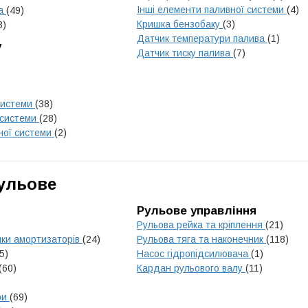
Інші елементи паливної системи
(4)
на
(49)
Кришка бензобаку
(3)
3)
Датчик температури палива
(1)
у
Датчик тиску палива
(7)
системи
(38)
 системи
(28)
ної системи
(2)
Рульове
Рульове управління
Рульова рейка та кріплення
(21)
ики амортизаторів
(24)
Рульова тяга та наконечник
(118)
5)
Насос гідропідсилювача
(1)
(60)
Кардан рульового валу
(11)
ри
(69)