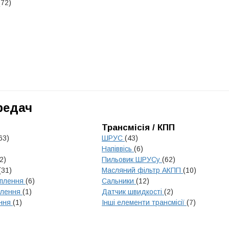
(72)
редач
Трансмісія / КПП
63)
ШРУС
(43)
Напіввісь
(6)
2)
Пильовик ШРУСу
(62)
(31)
Масляний фільтр АКПП
(10)
еплення
(6)
Сальники
(12)
плення
(1)
Датчик швидкості
(2)
ення
(1)
Інші елементи трансмісії
(7)