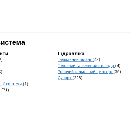
система
нти
Гідравліка
2)
Гальмівний шланг
(43)
Головний гальмівний циліндр
(4)
8)
Робочий гальмівний циліндр
(36)
Супорт
(228)
ної системи
(1)
к
(71)