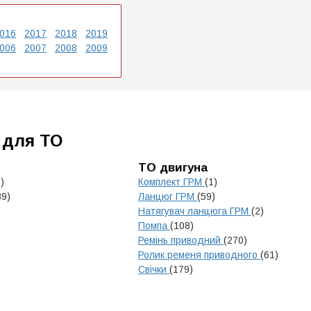
016
2017
2018
2019
006
2007
2008
2009
 для ТО
ТО двигуна
)
Комплект ГРМ
(1)
39)
Ланцюг ГРМ
(59)
Натягувач ланцюга ГРМ
(2)
Помпа
(108)
Ремінь приводний
(270)
Ролик ременя приводного
(61)
Свічки
(179)