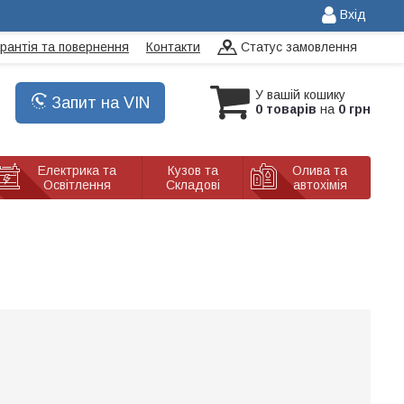
Вхід
арантія та повернення
Контакти
Статус замовлення
У вашій кошику
Запит на VIN
0 товарів
на
0 грн
Електрика та
Кузов та
Олива та
Освітлення
Складові
автохімія