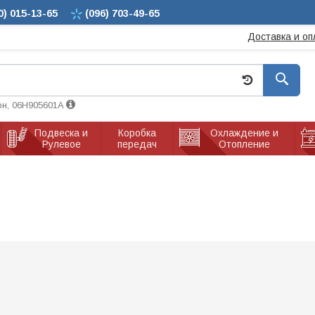
0)
015-13-65
(096)
703-49-65
Доставка и оп
он, 06H905601A
Подвеска и
Коробка
Охлаждение и
Рулевое
передач
Отопление