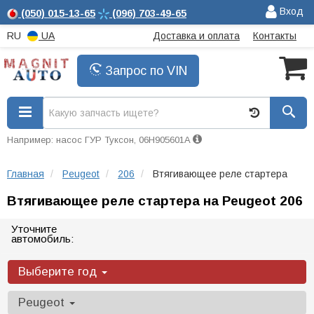
Вход
(050)
015-13-65
(096)
703-49-65
RU
UA
Доставка и оплата
Контакты
Запрос по VIN
Например: насос ГУР Туксон, 06H905601A
Главная
Peugeot
206
Втягивающее реле стартера
Втягивающее реле стартера на Peugeot 206
Уточните
автомобиль:
Выберите год
Peugeot