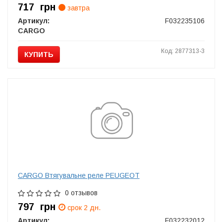
717
грн
завтра
Артикул:
F032235106
CARGO
Код: 2877313-3
КУПИТЬ
CARGO Втягувальне реле PEUGEOT
0 отзывов
797
грн
срок 2 дн.
Артикул:
F032232012