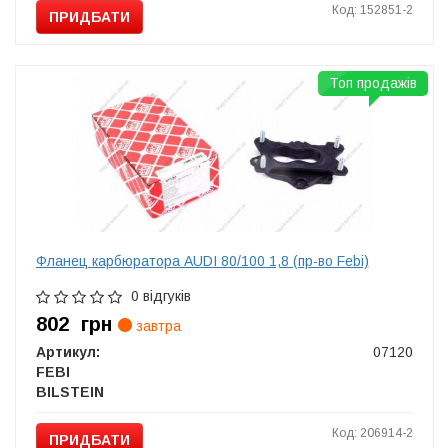
Код: 152851-2
ПРИДБАТИ
Топ продажів
Фланец карбюратора AUDI 80/100 1,8 (пр-во Febi)
0 відгуків
802
грн
завтра
Артикул:
07120
FEBI
BILSTEIN
Код: 206914-2
ПРИДБАТИ