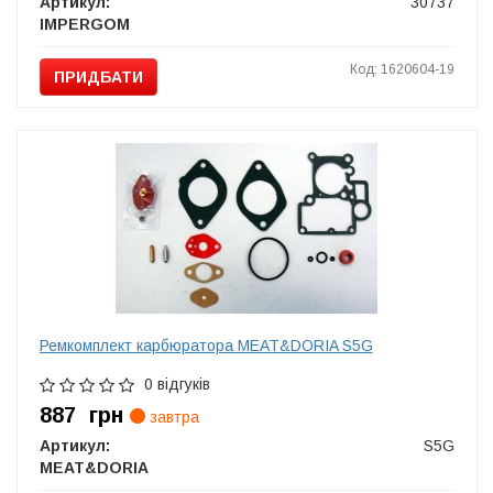
Артикул:
30737
IMPERGOM
Код: 1620604-19
ПРИДБАТИ
Ремкомплект карбюратора MEAT&DORIA S5G
0 відгуків
887
грн
завтра
Артикул:
S5G
MEAT&DORIA