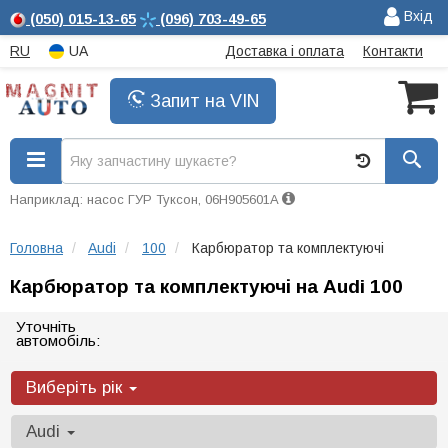
Вхід
(050)
015-13-65
(096)
703-49-65
RU
UA
Доставка і оплата
Контакти
Запит на VIN
Наприклад: насос ГУР Туксон, 06H905601A
Головна
Audi
100
Карбюратор та комплектуючі
Карбюратор та комплектуючі на Audi 100
Уточніть
автомобіль:
Виберіть рік
Audi