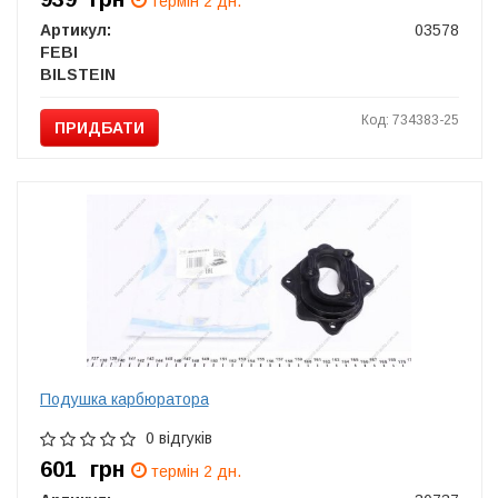
термін 2 дн.
Артикул:
03578
FEBI
BILSTEIN
Код: 734383-25
ПРИДБАТИ
Подушка карбюратора
0 відгуків
601
грн
термін 2 дн.