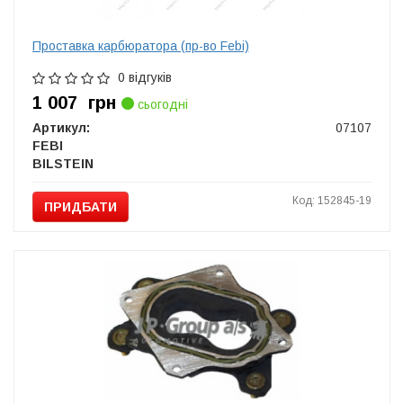
Проставка карбюратора (пр-во Febi)
0 відгуків
1 007
грн
сьогодні
Артикул:
07107
FEBI
BILSTEIN
Код: 152845-19
ПРИДБАТИ