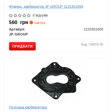
Фланец, карбюратор JP GROUP 1115301000
0 відгуків
560
грн
завтра
Артикул:
1115301000
JP GROUP
Код: 738078-35
ПРИДБАТИ
Подушка карбюратора