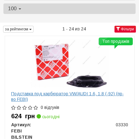
100
1 - 24 из 24
за рейтингом
Фільтри
Топ продажів
Подставка под карбюратор VW/AUDI 1.6, 1.8 (-92) (пр-
во FEBI)
0 відгуків
624
грн
сьогодні
Артикул:
03330
FEBI
BILSTEIN