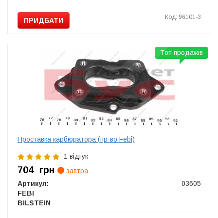
Код: 96101-3
ПРИДБАТИ
Топ продажів
Проставка карбюратора (пр-во Febi)
1 відгук
704
грн
завтра
Артикул:
03605
FEBI
BILSTEIN